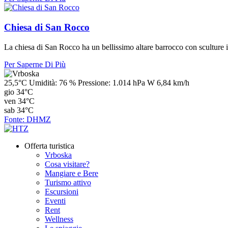
Chiesa di San Rocco
La chiesa di San Rocco ha un bellissimo altare barrocco con sculture 
Per Saperne Di Più
25,5°C
Umidità:
76 %
Pressione:
1.014 hPa
W 6,84 km/h
gio
34°C
ven
34°C
sab
34°C
Fonte: DHMZ
Offerta turistica
Vrboska
Cosa visitare?
Mangiare e Bere
Turismo attivo
Escursioni
Eventi
Rent
Wellness