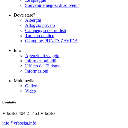
Le spiaggie
Souvenir e negozi di souvenir
Dove stare?
Alberghi
Alloggio privato
Campeggio per nudisti
Turismo nautico
Glamping PUNTA ZAVIDA
Info
Agenzie di viaggio
Informazioni utili
Ufficio del Turismo
Informazioni
Multimedia
Galleria
Video
Contatto
Vrboska 404 21 463 Vrboska
info@vrboska.info