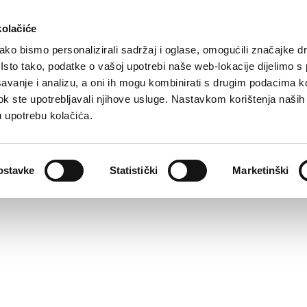
kolačiće
ko bismo personalizirali sadržaj i oglase, omogućili značajke d
. Isto tako, podatke o vašoj upotrebi naše web-lokacije dijelimo s
avanje i analizu, a oni ih mogu kombinirati s drugim podacima k
i dok ste upotrebljavali njihove usluge. Nastavkom korištenja naših
u upotrebu kolačića.
ostavke
Statistički
Marketinški