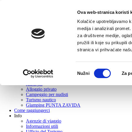
Ova web-stranica koristi 
Home
Offerta turistica
Kolačiće upotrebljavamo ka
Vrboska
medija i analizirali promet
Cosa visitare?
za društvene medije, oglaš
Mangiare e Bere
Turismo attivo
pružili ili koje su prikupil
Escursioni
stranica vi prihvaćate naš
Eventi
Rent
Wellness
Le spiaggie
Odabir
Nužni
Za p
Souvenir e negozi di souvenir
pristanka
Dove stare?
Alberghi
Alloggio privato
Campeggio per nudisti
Turismo nautico
Glamping PUNTA ZAVIDA
Come raggiungerci
Info
Agenzie di viaggio
Informazioni utili
Ufficio del Turismo