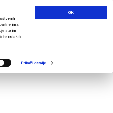
OK
ruštvenih
 partnerima
oje ste im
 internetskih
Prikaži detalje