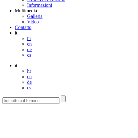
Informazioni
Multimedia
Galleria
Video
Contatto
it
hr
en
de
cs
it
hr
en
de
cs