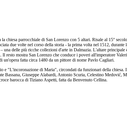
 la chiesa parrocchiale di San Lorenzo con 5 altari. Risale al 15° secolo
ata due volte nel corso della storia - la prima volta nel 1512, durante l
i – una delle più ricche collezioni d'arte in Dalmazia. L'altare principa
ola. Il resto mostra San Lorenzo che conduce i poveri all'imperatore Vale
 di un'opera fatta circa 1480 da un pittore di nome Pavlo Cagliari.
lio e "L'incoronazione di Maria", circondati da funzionari della chiesa. I
 Ponte Bassana, Giuseppe Alabardi, Antonio Scuria, Celestino Medović, M
 croce barocca di Tiziano Aspetti, fatta da Benvenuto Cellina.