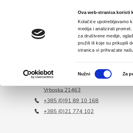
Početna
Ova web-stranica koristi 
Kolačiće upotrebljavamo ka
medija i analizirali promet
za društvene medije, oglaš
pružili ili koje su prikupil
stranica vi prihvaćate naš
Odabir
Nužni
Za p
pristanka
Vrboska bb
Vrboska 21463
+385 (0)91 89 10 168
+385 (0)21 774 102