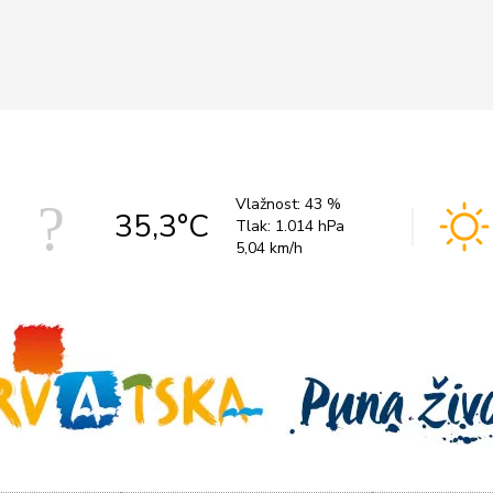
Vlažnost:
43 %
35,3°C
Tlak:
1.014 hPa
5,04 km/h