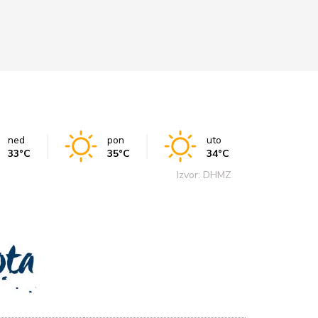
ned
pon
uto
33°C
35°C
34°C
Izvor: DHMZ