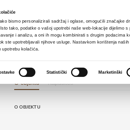
Turistička ponuda
Smještaj
Kako do nas
kolačiće
ko bismo personalizirali sadržaj i oglase, omogućili značajke d
. Isto tako, podatke o vašoj upotrebi naše web-lokacije dijelimo s
avanje i analizu, a oni ih mogu kombinirati s drugim podacima k
PRIVATNI SMJEŠTAJ
i dok ste upotrebljavali njihove usluge. Nastavkom korištenja naših
Jasminko Musić
u upotrebu kolačića.
ostavke
Statistički
Marketinški
O objektu
Kapaciteti
O OBJEKTU