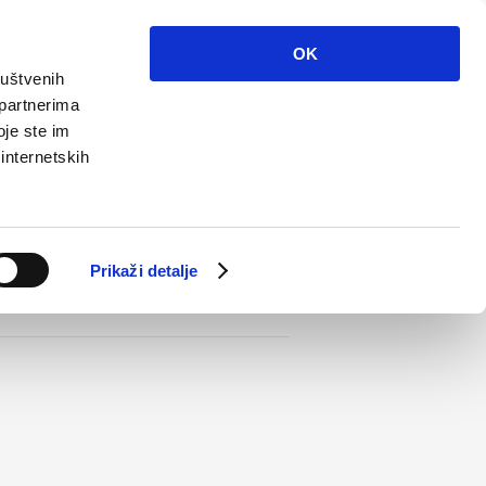
Info
Multimedija
Kontakt
Hr
OK
ruštvenih
 partnerima
oje ste im
 internetskih
Prikaži detalje