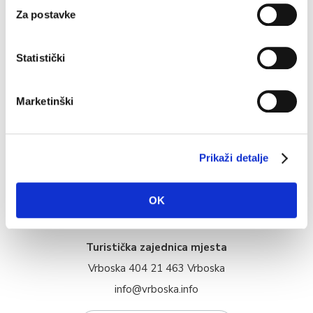
Za postavke
Statistički
Turistička ponuda
Marketinški
Smještaj
Info
Prikaži detalje
Multimedija
OK
Kontakt
Turistička zajednica mjesta
Vrboska 404 21 463 Vrboska
info@vrboska.info