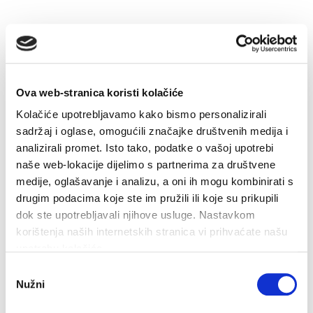
Ova web-stranica koristi kolačiće
Kolačiće upotrebljavamo kako bismo personalizirali
sadržaj i oglase, omogućili značajke društvenih medija i
analizirali promet. Isto tako, podatke o vašoj upotrebi
32,1°C
naše web-lokacije dijelimo s partnerima za društvene
medije, oglašavanje i analizu, a oni ih mogu kombinirati s
Vlažnost:
53 %
drugim podacima koje ste im pružili ili koje su prikupili
Tlak:
1.011 hPa
dok ste upotrebljavali njihove usluge. Nastavkom
8,64 km/h
korištenja naših internetskih stranica vi prihvaćate našu
upotrebu kolačića.
sub
ned
pon
Odabir
34°C
33°C
34°C
Nužni
pristanka
Izvor: DHMZ