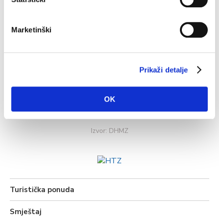
35,3°C
Marketinški
Vlažnost:
43 %
Tlak:
1.014 hPa
Prikaži detalje
5,04 km/h
OK
pon
uto
sri
35°C
35°C
36°C
Izvor: DHMZ
Turistička ponuda
Smještaj