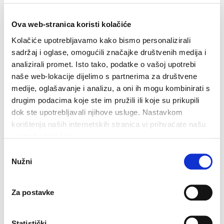
Povezano
Ova web-stranica koristi kolačiće
Kolačiće upotrebljavamo kako bismo personalizirali
sadržaj i oglase, omogućili značajke društvenih medija i
analizirali promet. Isto tako, podatke o vašoj upotrebi
Ribarski muzej
naše web-lokacije dijelimo s partnerima za društvene
medije, oglašavanje i analizu, a oni ih mogu kombinirati s
Radno vrijeme: od 9:00 -21 h svaki dan osim ponedjeljkom
Z
s
drugim podacima koje ste im pružili ili koje su prikupili
1
dok ste upotrebljavali njihove usluge. Nastavkom
PROČITAJTE VIŠE
korištenja naših internetskih stranica vi prihvaćate našu
upotrebu kolačića.
Odabir
Nužni
pristanka
Za postavke
Statistički