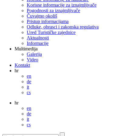
Korisne informacije za iznajmljivače
Pogodnosti za iznajmljivače
Čuvajmo okoliš
Pristup informacijama
Odluke, obrasci i zakonska regulativa
Ured Turističke zajednice
Aktualnosti
Informacije
Multimedija
Galerija
Video
Kontakt
hr
en
de
it
cs
hr
en
de
it
cs