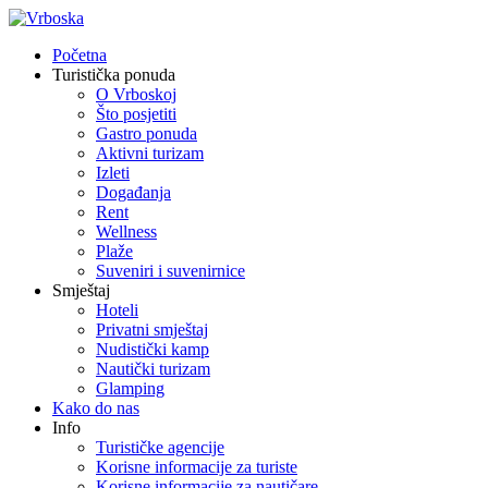
Početna
Turistička ponuda
O Vrboskoj
Što posjetiti
Gastro ponuda
Aktivni turizam
Izleti
Događanja
Rent
Wellness
Plaže
Suveniri i suvenirnice
Smještaj
Hoteli
Privatni smještaj
Nudistički kamp
Nautički turizam
Glamping
Kako do nas
Info
Turističke agencije
Korisne informacije za turiste
Korisne informacije za nautičare