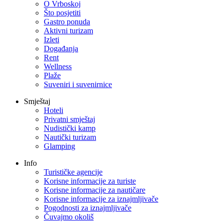
O Vrboskoj
Što posjetiti
Gastro ponuda
Aktivni turizam
Izleti
Događanja
Rent
Wellness
Plaže
Suveniri i suvenirnice
Smještaj
Hoteli
Privatni smještaj
Nudistički kamp
Nautički turizam
Glamping
Info
Turističke agencije
Korisne informacije za turiste
Korisne informacije za nautičare
Korisne informacije za iznajmljivače
Pogodnosti za iznajmljivače
Čuvajmo okoliš