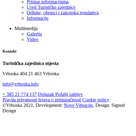
Pristup informacijama
Ured Turističke zajednice
Odluke, obrasci i zakonska regulativa
Informacije
Multimedija
Galerija
Video
Kontakt
Turistička zajednica mjesta
Vrboska 404 21 463 Vrboska
info@vrboska.info
+ 385 21 774 137
Dolazak
Pošalji zahtjev
Pravila privatnosti
Izjava o pristupačnosti
Cookie policy
©Vrboska 2021, Development:
Nove Vibracije
, Design:
Signed
Design