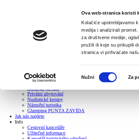
Ova web-stranica koristi 
Hlavní
Turistická nabídka
Kolačiće upotrebljavamo ka
O Vrbosce
medija i analizirali promet
Co navštívit?
za društvene medije, oglaš
Jídlo a pití
Aktivní turistika
pružili ili koje su prikupil
Výlety
stranica vi prihvaćate naš
Kalendář akcí
Rent
Wellness
Pláže
Odabir
Nužni
Za p
Suvenýry a obchody se suvenýry
pristanka
Ubytování
Hotel ubytování
Privátní ubytování
Nudistické kempy
Námořní turistika
Glamping PUNTA ZAVIDA
Jak nás najdete
Info
Cestovní kanceláře
Užitečné informace
Kancelář turistického sdružení