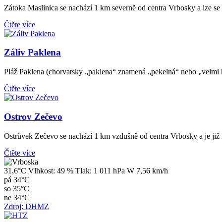
Zátoka Maslinica se nachází 1 km severně od centra Vrbosky a lze se k 
Čtěte více
Záliv Paklena
Pláž Paklena (chorvatsky „paklena“ znamená „pekelná“ nebo „velmi ho
Čtěte více
Ostrov Zečevo
Ostrůvek Zečevo se nachází 1 km vzdušně od centra Vrbosky a je již 
Čtěte více
31,6°C
Vlhkost:
49 %
Tlak:
1 011 hPa
W 7,56 km/h
pá
34°C
so
35°C
ne
34°C
Zdroj: DHMZ