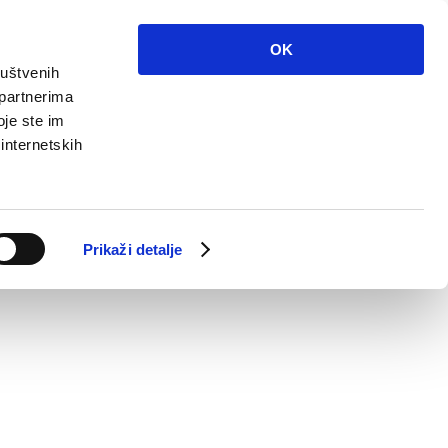
OK
ruštvenih
 partnerima
oje ste im
 internetskih
Prikaži detalje