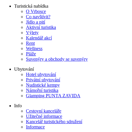
Turistická nabídka
O Vrbosce
Co navštívit?
Jídlo a pití
Aktivní turistika
Výlety
Kalendář akcí
Rent
Wellness
Pláže
Suvenýry a obchody se suvenýry
Ubytování
Hotel ubytování
Privátní ubytování
Nudistické kempy
Námořní turistika
Glamping PUNTA ZAVIDA
Info
Cestovní kanceláře
Užitečné informace
Kancelář turistického sdružení
Informace