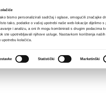
kolačiće
ko bismo personalizirali sadržaj i oglase, omogućili značajke d
. Isto tako, podatke o vašoj upotrebi naše web-lokacije dijelimo s
avanje i analizu, a oni ih mogu kombinirati s drugim podacima k
i dok ste upotrebljavali njihove usluge. Nastavkom korištenja naših
u upotrebu kolačića.
ostavke
Statistički
Marketinški