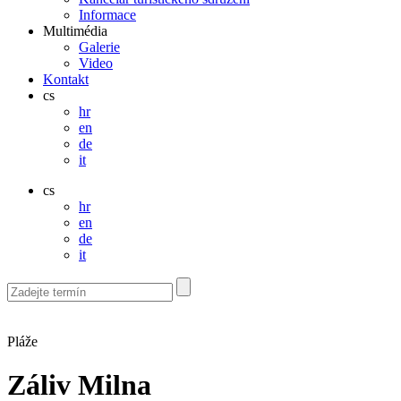
Informace
Multimédia
Galerie
Video
Kontakt
cs
hr
en
de
it
cs
hr
en
de
it
Pláže
Záliv Milna