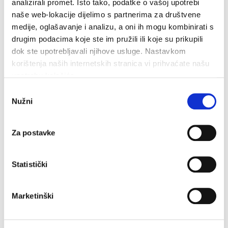
zelení
klidném prostředí
analizirali promet. Isto tako, podatke o vašoj upotrebi
naše web-lokacije dijelimo s partnerima za društvene
medije, oglašavanje i analizu, a oni ih mogu kombinirati s
drugim podacima koje ste im pružili ili koje su prikupili
dok ste upotrebljavali njihove usluge. Nastavkom
EXTERIÉR STAVBY
korištenja naših internetskih stranica vi prihvaćate našu
upotrebu kolačića.
Sedící
Parkovací místo
Odabir
Grilování
Sprchy na dvoře
Nužni
pristanka
Za postavke
DALŠÍ NABÍDKA
Statistički
přístup k internetu
Marketinški