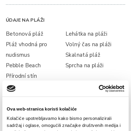
ÚDAJE NA PLÁŽI
Betonová pláž
Lehátka na pláži
Pláž vhodná pro
Volný čas na pláži
nudismus
Skalnatá pláž
Pebble Beach
Sprcha na pláži
Přírodní stín
ÚDAJE O MÍSTĚ
Ova web-stranica koristi kolačiće
Kolačiće upotrebljavamo kako bismo personalizirali
Zařízení je obklopen
V areálu se nachází v
sadržaj i oglase, omogućili značajke društvenih medija i