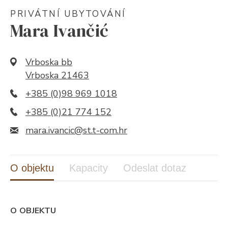
PRIVÁTNÍ UBYTOVÁNÍ
Mara Ivančić
Vrboska bb
Vrboska 21463
+385 (0)98 969 1018
+385 (0)21 774 152
mara.ivancic@st.t-com.hr
O objektu
Kapacity
Odeslat dotaz
O OBJEKTU