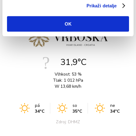
Prikaži detalje
OK
31,9°C
Vlhkost:
53 %
Tlak:
1 012 hPa
W 13,68 km/h
pá
so
ne
34°C
35°C
34°C
Zdroj: DHMZ