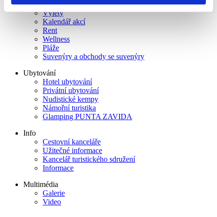
Aktivní turistika
Výlety
Kalendář akcí
Rent
Wellness
Pláže
Suvenýry a obchody se suvenýry
Ubytování
Hotel ubytování
Privátní ubytování
Nudistické kempy
Námořní turistika
Glamping PUNTA ZAVIDA
Info
Cestovní kanceláře
Užitečné informace
Kancelář turistického sdružení
Informace
Multimédia
Galerie
Video