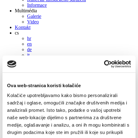
Informace
Multimédia
Galerie
Video
Kontakt
cs
hr
en
de
it
cs
hr
en
de
Ova web-stranica koristi kolačiće
it
Kolačiće upotrebljavamo kako bismo personalizirali
sadržaj i oglase, omogućili značajke društvenih medija i
Privátní ubytování
analizirali promet. Isto tako, podatke o vašoj upotrebi
naše web-lokacije dijelimo s partnerima za društvene
Tomislav Gudić
medije, oglašavanje i analizu, a oni ih mogu kombinirati s
drugim podacima koje ste im pružili ili koje su prikupili
Basina