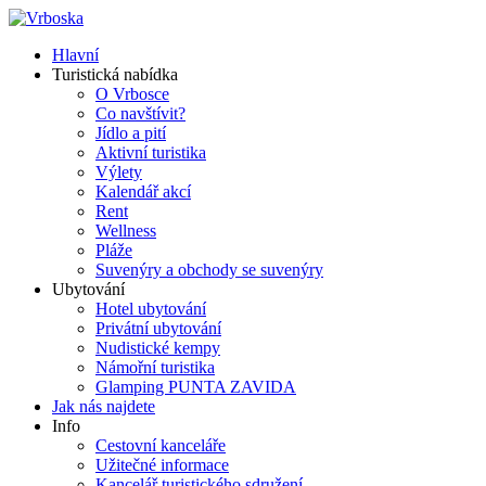
Hlavní
Turistická nabídka
O Vrbosce
Co navštívit?
Jídlo a pití
Aktivní turistika
Výlety
Kalendář akcí
Rent
Wellness
Pláže
Suvenýry a obchody se suvenýry
Ubytování
Hotel ubytování
Privátní ubytování
Nudistické kempy
Námořní turistika
Glamping PUNTA ZAVIDA
Jak nás najdete
Info
Cestovní kanceláře
Užitečné informace
Kancelář turistického sdružení