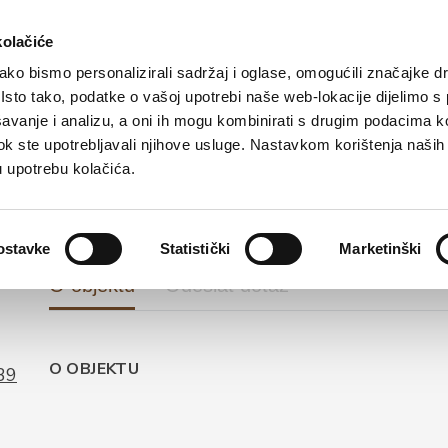
ristická nabídka
Ubytování
Jak nás najdete
kolačiće
ko bismo personalizirali sadržaj i oglase, omogućili značajke d
. Isto tako, podatke o vašoj upotrebi naše web-lokacije dijelimo s
avanje i analizu, a oni ih mogu kombinirati s drugim podacima k
PRIVÁTNÍ UBYTOVÁNÍ
i dok ste upotrebljavali njihove usluge. Nastavkom korištenja naših
Vaci Roza
u upotrebu kolačića.
ostavke
Statistički
Marketinški
O objektu
Odeslat dotaz
O OBJEKTU
39