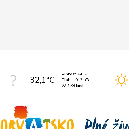
Vlhkost:
64 %
32,1°C
Tlak:
1 012 hPa
W 4,68 km/h