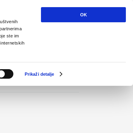
Info
Multimédia
Kontakt
Cs
OK
ruštvenih
 partnerima
oje ste im
 internetskih
Prikaži detalje