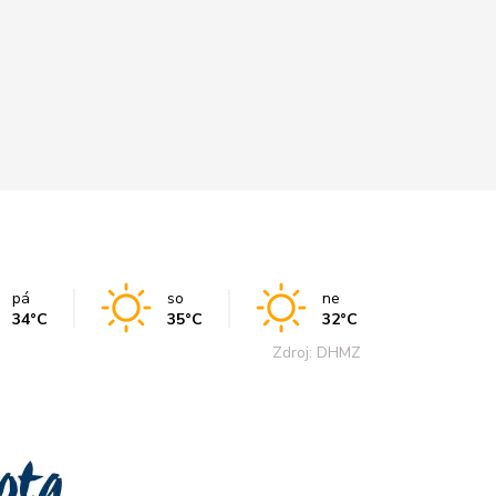
pá
so
ne
34°C
35°C
32°C
Zdroj: DHMZ