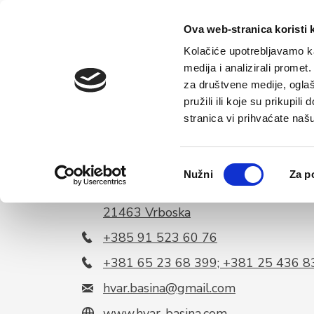
Hlavní
Tu
Ova web-stranica koristi 
Kolačiće upotrebljavamo ka
medija i analizirali promet
za društvene medije, oglaš
pružili ili koje su prikupil
stranica vi prihvaćate naš
Odabir
Nužni
Za p
pristanka
Vrboska 602
21463 Vrboska
+385 91 523 60 76
+381 65 23 68 399; +381 25 436 8
hvar.basina@gmail.com
www.hvar-basina.com