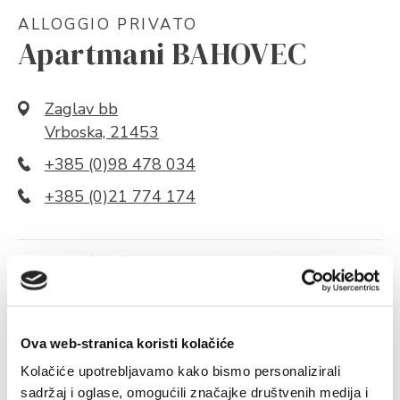
ALLOGGIO PRIVATO
Apartmani BAHOVEC
Zaglav bb
Vrboska, 21453
+385 (0)98 478 034
+385 (0)21 774 174
A proposito di oggetto
Capacità
A PROPOSITO DI OGGETTO
Ova web-stranica koristi kolačiće
Kolačiće upotrebljavamo kako bismo personalizirali
sadržaj i oglase, omogućili značajke društvenih medija i