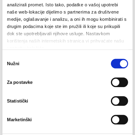
analizirali promet. Isto tako, podatke o vašoj upotrebi
naše web-lokacije dijelimo s partnerima za društvene
medije, oglašavanje i analizu, a oni ih mogu kombinirati s
drugim podacima koje ste im pružili ili koje su prikupili
dok ste upotrebljavali njihove usluge. Nastavkom
korištenja naših internetskih stranica vi prihvaćate našu
upotrebu kolačića.
Odabir
Nužni
pristanka
27,5°C
Za postavke
Umidità:
82 %
Pressione:
1.012 hPa
W 2,88 km/h
Statistički
gio
ven
sab
Marketinški
30°C
34°C
35°C
Fonte: DHMZ