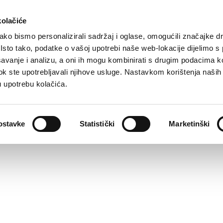
rta turistica
Dove stare?
Come raggiungerci
kolačiće
ko bismo personalizirali sadržaj i oglase, omogućili značajke d
. Isto tako, podatke o vašoj upotrebi naše web-lokacije dijelimo s
avanje i analizu, a oni ih mogu kombinirati s drugim podacima k
i dok ste upotrebljavali njihove usluge. Nastavkom korištenja naših
u upotrebu kolačića.
ostavke
Statistički
Marketinški