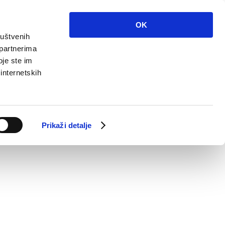
Info
Multimedia
Contatto
It
OK
ruštvenih
 partnerima
oje ste im
 internetskih
Prikaži detalje