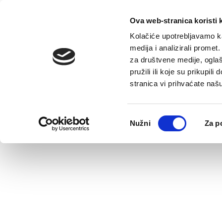
Home
Offe
Ova web-stranica koristi 
Kolačiće upotrebljavamo ka
medija i analizirali promet
za društvene medije, oglaš
pružili ili koje su prikupil
stranica vi prihvaćate naš
Odabir
Nužni
Za p
pristanka