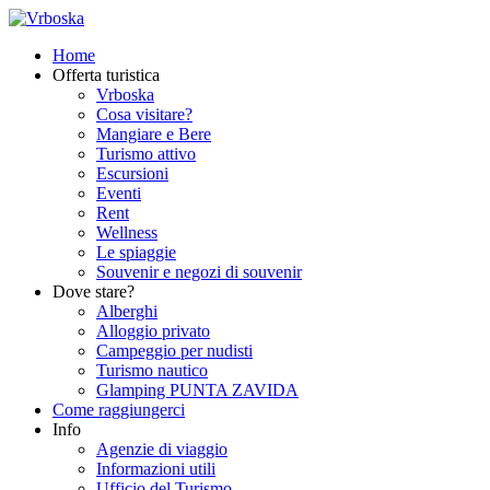
Home
Offerta turistica
Vrboska
Cosa visitare?
Mangiare e Bere
Turismo attivo
Escursioni
Eventi
Rent
Wellness
Le spiaggie
Souvenir e negozi di souvenir
Dove stare?
Alberghi
Alloggio privato
Campeggio per nudisti
Turismo nautico
Glamping PUNTA ZAVIDA
Come raggiungerci
Info
Agenzie di viaggio
Informazioni utili
Ufficio del Turismo