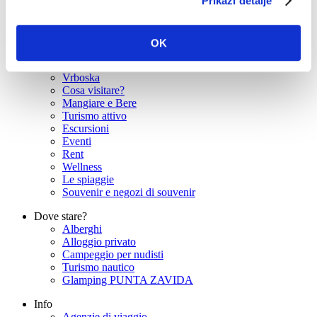
Prikaži detalje
dom
33°C
lun
34°C
Fonte: DHMZ
OK
Offerta turistica
Vrboska
Cosa visitare?
Mangiare e Bere
Turismo attivo
Escursioni
Eventi
Rent
Wellness
Le spiaggie
Souvenir e negozi di souvenir
Dove stare?
Alberghi
Alloggio privato
Campeggio per nudisti
Turismo nautico
Glamping PUNTA ZAVIDA
Info
Agenzie di viaggio