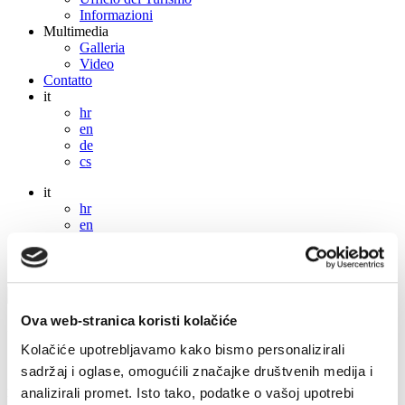
Informazioni
Multimedia
Galleria
Video
Contatto
it
hr
en
de
cs
it
hr
en
de
cs
Ova web-stranica koristi kolačiće
Ufficio del Turismo
Kolačiće upotrebljavamo kako bismo personalizirali
sadržaj i oglase, omogućili značajke društvenih medija i
Associazione comunale per il turismo Vrboska
analizirali promet. Isto tako, podatke o vašoj upotrebi
Vrboska 404