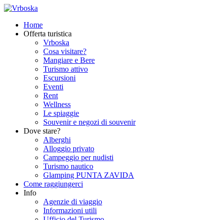
Home
Offerta turistica
Vrboska
Cosa visitare?
Mangiare e Bere
Turismo attivo
Escursioni
Eventi
Rent
Wellness
Le spiaggie
Souvenir e negozi di souvenir
Dove stare?
Alberghi
Alloggio privato
Campeggio per nudisti
Turismo nautico
Glamping PUNTA ZAVIDA
Come raggiungerci
Info
Agenzie di viaggio
Informazioni utili
Ufficio del Turismo