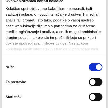
Ova web-stranica koristi kolačiće
Indirizzo
Kolačiće upotrebljavamo kako bismo personalizirali
sadržaj i oglase, omogućili značajke društvenih medija i
Vrboska 404
21 463 Vrboska
analizirali promet. Isto tako, podatke o vašoj upotrebi
naše web-lokacije dijelimo s partnerima za društvene
Telefono
medije, oglašavanje i analizu, a oni ih mogu kombinirati s
drugim podacima koje ste im pružili ili koje su prikupili
+ 385 21 774 137
dok ste upotrebljavali njihove usluge. Nastavkom
Fax
korištenja naših internetskih stranica vi prihvaćate našu
upotrebu kolačića.
+ 385 21 717 255
Odabir
E-mail
Nužni
pristanka
info@vrboska.info
Nome *
Za postavke
E-mail *
Statistički
Il tuo telefono