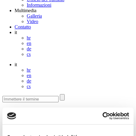
Informazioni
Multimedia
Galleria
Video
Contatto
it
hr
en
de
cs
it
hr
en
de
cs
Contatto
Contattaci