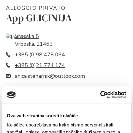
ALLOGGIO PRIVATO
App GLICINIJA
Vrboska 5
Vrboska, 21463
+385 (0)98 478 034
+385 (0)21 774 174
anica.steharnik@outlook.com
A proposito di oggetto
Capacità
Invia richiesta
Ova web-stranica koristi kolačiće
Kolačiće upotrebljavamo kako bismo personalizirali
sadržaj i oglase, omogućili značajke društvenih medija i