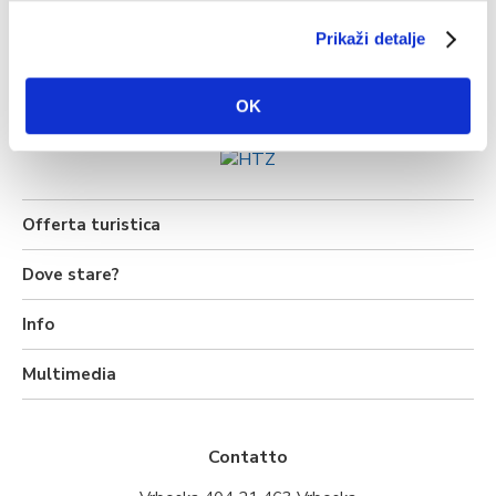
lun
mar
mer
Prikaži detalje
35°C
35°C
36°C
Fonte: DHMZ
OK
Offerta turistica
Dove stare?
Info
Multimedia
Contatto