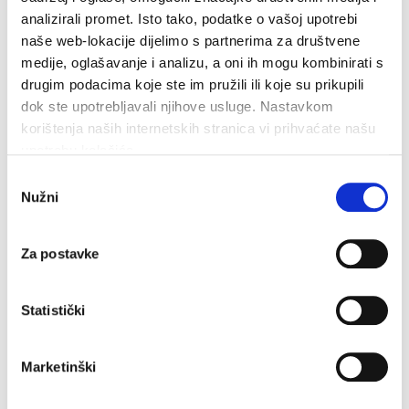
A PROPOSITO DI OGGETTO
analizirali promet. Isto tako, podatke o vašoj upotrebi
naše web-lokacije dijelimo s partnerima za društvene
medije, oglašavanje i analizu, a oni ih mogu kombinirati s
drugim podacima koje ste im pružili ili koje su prikupili
dok ste upotrebljavali njihove usluge. Nastavkom
korištenja naših internetskih stranica vi prihvaćate našu
upotrebu kolačića.
Odabir
Nužni
pristanka
Za postavke
35,3°C
Statistički
Umidità:
43 %
Pressione:
1.014 hPa
Marketinški
5,04 km/h