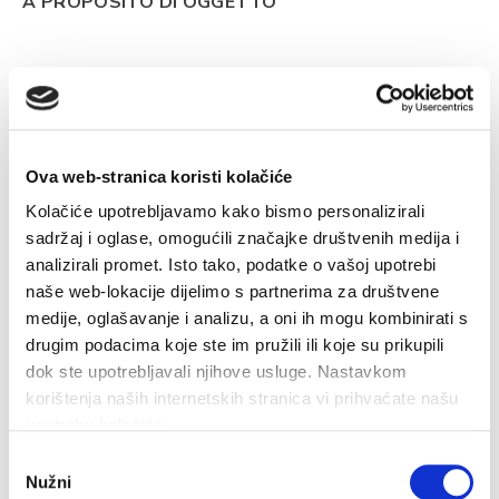
A PROPOSITO DI OGGETTO
Ova web-stranica koristi kolačiće
Kolačiće upotrebljavamo kako bismo personalizirali
sadržaj i oglase, omogućili značajke društvenih medija i
analizirali promet. Isto tako, podatke o vašoj upotrebi
naše web-lokacije dijelimo s partnerima za društvene
medije, oglašavanje i analizu, a oni ih mogu kombinirati s
28,9°C
drugim podacima koje ste im pružili ili koje su prikupili
dok ste upotrebljavali njihove usluge. Nastavkom
korištenja naših internetskih stranica vi prihvaćate našu
Umidità:
68 %
Pressione:
1.012 hPa
upotrebu kolačića.
W 5,04 km/h
Odabir
Nužni
pristanka