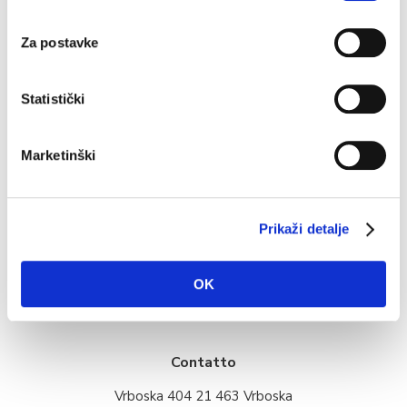
sab
dom
lun
35°C
34°C
34°C
Za postavke
Fonte: DHMZ
Statistički
Marketinški
Offerta turistica
Dove stare?
Prikaži detalje
Info
OK
Multimedia
Contatto
Vrboska 404 21 463 Vrboska