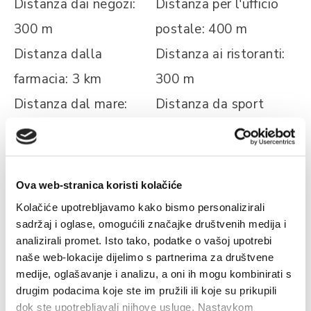
Distanza dai negozi:
Distanza per l'ufficio
300 m
postale: 400 m
Distanza dalla
Distanza ai ristoranti:
farmacia: 3 km
300 m
Distanza dal mare:
Distanza da sport
100 m
acquatici: 1 km
Ova web-stranica koristi kolačiće
I DATI SULLA SPIAGGIA
Kolačiće upotrebljavamo kako bismo personalizirali
sadržaj i oglase, omogućili značajke društvenih medija i
sedie sulla spiaggia
Adatto per il
analizirali promet. Isto tako, podatke o vašoj upotrebi
naše web-lokacije dijelimo s partnerima za društvene
nudismo spiaggia
medije, oglašavanje i analizu, a oni ih mogu kombinirati s
Tempo libero sulla
Rocky Beach
drugim podacima koje ste im pružili ili koje su prikupili
dok ste upotrebljavali njihove usluge. Nastavkom
spiaggia
Pebble Beach