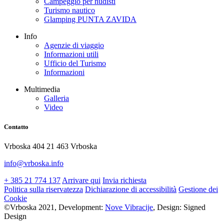
Campeggio per nudisti
Turismo nautico
Glamping PUNTA ZAVIDA
Info
Agenzie di viaggio
Informazioni utili
Ufficio del Turismo
Informazioni
Multimedia
Galleria
Video
Contatto
Vrboska 404 21 463 Vrboska
info@vrboska.info
+ 385 21 774 137
Arrivare qui
Invia richiesta
Politica sulla riservatezza
Dichiarazione di accessibilità
Gestione dei
Cookie
©Vrboska 2021, Development:
Nove Vibracije
, Design:
Signed
Design