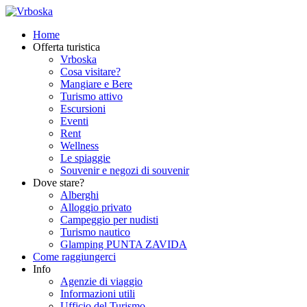
Home
Offerta turistica
Vrboska
Cosa visitare?
Mangiare e Bere
Turismo attivo
Escursioni
Eventi
Rent
Wellness
Le spiaggie
Souvenir e negozi di souvenir
Dove stare?
Alberghi
Alloggio privato
Campeggio per nudisti
Turismo nautico
Glamping PUNTA ZAVIDA
Come raggiungerci
Info
Agenzie di viaggio
Informazioni utili
Ufficio del Turismo