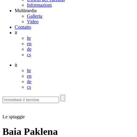
Informazioni
Multimedia
Galleria
Video
Contatto
it
hr
en
de
cs
it
hr
en
de
cs
Le spiaggie
Baia Paklena