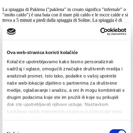
La spiaggia di Paklena ("paklena" in croato significa "infernale" o
"molto caldo") è una baia con il mare più caldo e le rocce calde e si
trova a 5 minuti a piedi dalla spiaggia di Soline. La spiaggia è di
ciottoli e il fondo è sabbioso, mentre l'acqua è turchese. È anche
possibile trovare posto all'ombra di una pineta o su lastroni naturali
direttamente sul mare.
Relazionato
Ova web-stranica koristi kolačiće
Kolačiće upotrebljavamo kako bismo personalizirali
sadržaj i oglase, omogućili značajke društvenih medija i
La spiaggia Soline
analizirali promet. Isto tako, podatke o vašoj upotrebi
La spiaggia di Soline si trova a 1 km dal centro di Vrboska, a 5
naše web-lokacije dijelimo s partnerima za društvene
minuti in auto o circa mezz'ora a piedi dal mare. La...
medije, oglašavanje i analizu, a oni ih mogu kombinirati s
drugim podacima koje ste im pružili ili koje su prikupili
Per Saperne Di Più
dok ste upotrebljavali njihove usluge. Nastavkom
korištenja naših internetskih stranica vi prihvaćate našu
La spiaggia Zavala
upotrebu kolačića.
La spiaggia di Zavala si trova sul lato nord di Capo Glavice, sul lato
Odabir
opposto rispetto alla spiaggia di Soline con la...