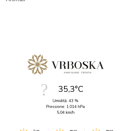
35,3°C
Umidità:
43 %
Pressione:
1.014 hPa
5,04 km/h
lun
mar
mer