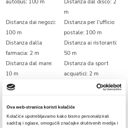
autobus: 100 m
Distanza dal disco: 2
m
Distanza dai negozi:
Distanza per l'ufficio
100 m
postale: 100 m
Distanza dalla
Distanza ai ristoranti:
farmacia: 2 m
50 m
Distanza dal mare:
Distanza da sport
10 m
acquatici: 2 m
I DATI SULLA SPIAGGIA
Ova web-stranica koristi kolačiće
Kolačiće upotrebljavamo kako bismo personalizirali
cemento
sedie sulla spiaggia
sadržaj i oglase, omogućili značajke društvenih medija i
Adatto per il
Tempo libero sulla