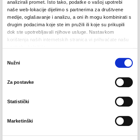
analizirali promet. Isto tako, podatke o vašoj upotrebi
naše web-lokacije dijelimo s partnerima za društvene
nudismo spiaggia
spiaggia
medije, oglašavanje i analizu, a oni ih mogu kombinirati s
Rocky Beach
Pebble Beach
drugim podacima koje ste im pružili ili koje su prikupili
dok ste upotrebljavali njihove usluge. Nastavkom
Docce in spiaggia
Ombra naturale
korištenja naših internetskih stranica vi prihvaćate našu
upotrebu kolačića.
Odabir
Nužni
pristanka
INFORMAZIONI ALLA POSIZIONE
La struttura si trova
La struttura è
Za postavke
lungo la strada
immersa nel verde
Statistički
principale
La struttura si trova
in un ambiente
Marketinški
tranquillo
La struttura si trova