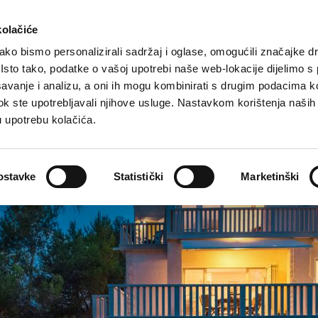
rta turistica
Dove stare?
Come raggiungerci
kolačiće
ko bismo personalizirali sadržaj i oglase, omogućili značajke d
. Isto tako, podatke o vašoj upotrebi naše web-lokacije dijelimo s
avanje i analizu, a oni ih mogu kombinirati s drugim podacima k
i dok ste upotrebljavali njihove usluge. Nastavkom korištenja naših
u upotrebu kolačića.
ostavke
Statistički
Marketinški