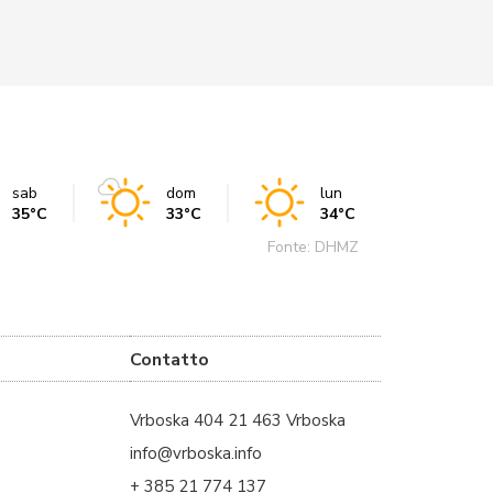
sab
dom
lun
35°C
33°C
34°C
Fonte: DHMZ
Contatto
Vrboska 404 21 463 Vrboska
info@vrboska.info
+ 385 21 774 137