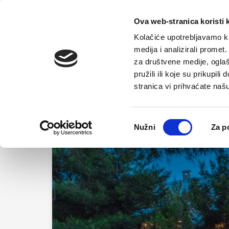
Home
Offe
Ova web-stranica koristi 
Kolačiće upotrebljavamo ka
medija i analizirali promet
za društvene medije, oglaš
pružili ili koje su prikupil
stranica vi prihvaćate naš
Odabir
Nužni
Za p
pristanka