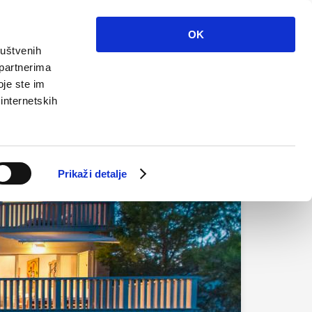
Info
Multimedia
Contatto
It
OK
ruštvenih
 partnerima
oje ste im
 internetskih
Prikaži detalje