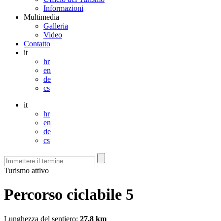
Informazioni
Multimedia
Galleria
Video
Contatto
it
hr
en
de
cs
it
hr
en
de
cs
Turismo attivo
Percorso ciclabile 5
Lunghezza del sentiero:
27,8 km