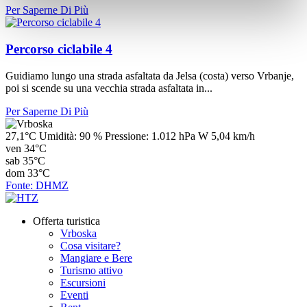
Per Saperne Di Più
Percorso ciclabile 4
Guidiamo lungo una strada asfaltata da Jelsa (costa) verso Vrbanje,
poi si scende su una vecchia strada asfaltata in...
Per Saperne Di Più
27,1°C
Umidità:
90 %
Pressione:
1.012 hPa
W 5,04 km/h
ven
34°C
sab
35°C
dom
33°C
Fonte: DHMZ
Offerta turistica
Vrboska
Cosa visitare?
Mangiare e Bere
Turismo attivo
Escursioni
Eventi