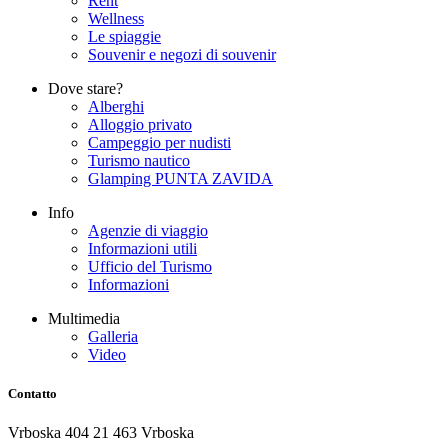
Rent
Wellness
Le spiaggie
Souvenir e negozi di souvenir
Dove stare?
Alberghi
Alloggio privato
Campeggio per nudisti
Turismo nautico
Glamping PUNTA ZAVIDA
Info
Agenzie di viaggio
Informazioni utili
Ufficio del Turismo
Informazioni
Multimedia
Galleria
Video
Contatto
Vrboska 404 21 463 Vrboska