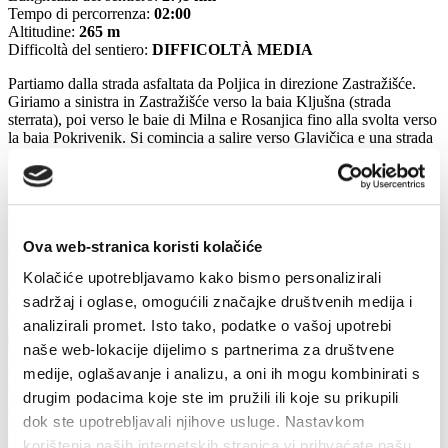
Tempo di percorrenza:
02:00
Altitudine:
265 m
Difficoltà del sentiero:
DIFFICOLTÀ MEDIA
Partiamo dalla strada asfaltata da Poljica in direzione Zastražišće.
Giriamo a sinistra in Zastražišće verso la baia Kljušna (strada
sterrata), poi verso le baie di Milna e Rosanjica fino alla svolta verso
la baia Pokrivenik. Si comincia a salire verso Glavičica e una strada
asfaltata fino alla taverna "Karmelino" (rinfrescamento), poi saliamo
verso Grudac e svoltiamo a destra sul sentiero sterrato. Guidiamo
lungo il sentiero sterrato fino a Humac, dove si gira su una strada
asfaltata e torna a Poljice.
1vdrp6rtsq5d2u (22,923 kB)
Ova web-stranica koristi kolačiće
Kolačiće upotrebljavamo kako bismo personalizirali
Relazionato
sadržaj i oglase, omogućili značajke društvenih medija i
analizirali promet. Isto tako, podatke o vašoj upotrebi
naše web-lokacije dijelimo s partnerima za društvene
medije, oglašavanje i analizu, a oni ih mogu kombinirati s
Passeggiate ed escursionismo
drugim podacima koje ste im pružili ili koje su prikupili
Vrboska è una base ideale per esplorare a piedi, con diverse
dok ste upotrebljavali njihove usluge. Nastavkom
passeggiate e percorsi piacevoli, dove potete scegliere tra...
korištenja naših internetskih stranica vi prihvaćate našu