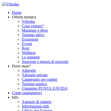
Home
Offerta turistica
Vrboska
Cosa visitare?
Mangiare e Bere
Turismo attivo
Escursioni
Eventi
Rent
Wellness
Le spiaggie
Souvenir e negozi di souvenir
Dove stare?
Alberghi
Alloggio privato
Campeggio per nudisti
Turismo nautico
Glamping PUNTA ZAVIDA
Come raggiungerci
Info
Agenzie di viaggio
Informazioni utili
Ufficio del Turismo