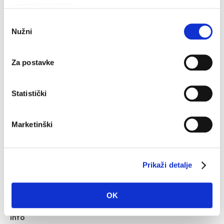
upotrebu kolačića.
33,7°C
Odabir
Nužni
pristanka
Umidità:
57 %
Pressione:
1.011 hPa
12,60 km/h
Za postavke
sab
dom
lun
Statistički
35°C
32°C
32°C
Fonte: DHMZ
Marketinški
Prikaži detalje
Offerta turistica
Dove stare?
OK
Info