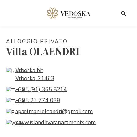
ALLOGGIO PRIVATO
Villa OLAENDRI
Vrboska bb
Vrboska, 21463
+385 (91) 365 8214
+385 21 774 038
apartmani.oleandri@gmail.com
www.islandhvarapartments.com