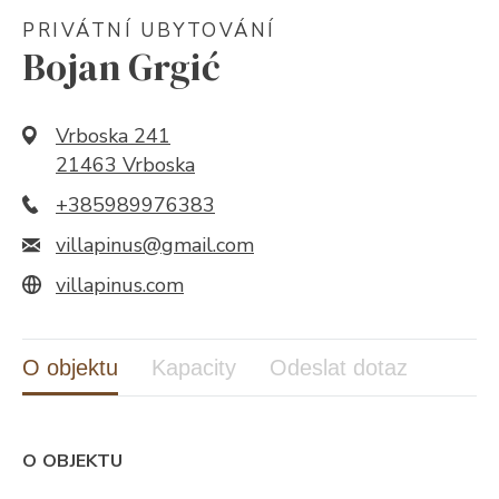
PRIVÁTNÍ UBYTOVÁNÍ
Bojan Grgić
Vrboska 241
21463 Vrboska
+385989976383
villapinus@gmail.com
villapinus.com
O objektu
Kapacity
Odeslat dotaz
O OBJEKTU