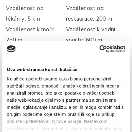
Vzdálenost od
Vzdálenost od
lékárny: 5 km
restaurace: 200 m
Vzdálenost k moři:
Vzdálenost k vodní
250 m
sporty: 600 m
Ova web-stranica koristi kolačiće
ÚDAJE NA PLÁŽI
Kolačiće upotrebljavamo kako bismo personalizirali
Betonová pláž
Lehátka na pláži
sadržaj i oglase, omogućili značajke društvenih medija i
analizirali promet. Isto tako, podatke o vašoj upotrebi
Pláž vhodná pro
Volný čas na pláži
naše web-lokacije dijelimo s partnerima za društvene
nudismus
Skalnatá pláž
medije, oglašavanje i analizu, a oni ih mogu kombinirati s
drugim podacima koje ste im pružili ili koje su prikupili
Pebble Beach
Sprcha na pláži
dok ste upotrebljavali njihove usluge. Nastavkom
Přírodní stín
korištenja naših internetskih stranica vi prihvaćate našu