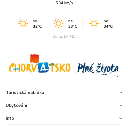
5,04 km/h
so
ne
po
32°C
33°C
34°C
Zdroj: DHMZ
Turistická nabídka
Ubytování
Info