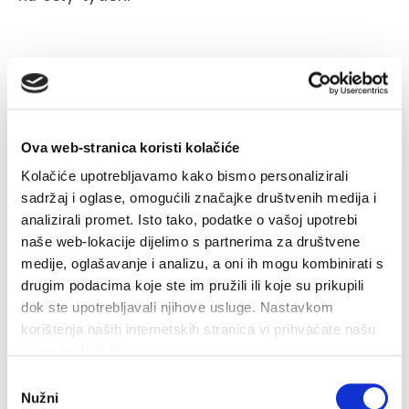
Ova web-stranica koristi kolačiće
Příbuzný
Kolačiće upotrebljavamo kako bismo personalizirali
sadržaj i oglase, omogućili značajke društvenih medija i
analizirali promet. Isto tako, podatke o vašoj upotrebi
naše web-lokacije dijelimo s partnerima za društvene
medije, oglašavanje i analizu, a oni ih mogu kombinirati s
Cyklotrasa 1
drugim podacima koje ste im pružili ili koje su prikupili
Stoupáme po asfaltce vedoucí z Hvaru do Brusja, potom
O
dok ste upotrebljavali njihove usluge. Nastavkom
jedeme k vyhlídce. Pokračujeme 300 metrů a odbočíme na
S
korištenja naših internetskih stranica vi prihvaćate našu
V. Grablje...
m
upotrebu kolačića.
Odabir
ČTĚTE VÍCE
Nužni
pristanka