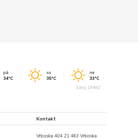
ČTĚT
pá
so
ne
34°C
35°C
33°C
Zdroj: DHMZ
Kontakt
Vrboska 404 21 463 Vrboska