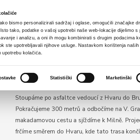
ristická nabídka
Ubytování
Jak nás najdete
kolačiće
ko bismo personalizirali sadržaj i oglase, omogućili značajke d
. Isto tako, podatke o vašoj upotrebi naše web-lokacije dijelimo s
avanje i analizu, a oni ih mogu kombinirati s drugim podacima k
AKTIVNÍ TURISTIKA
i dok ste upotrebljavali njihove usluge. Nastavkom korištenja naših
Cyklotrasa 1
u upotrebu kolačića.
ostavke
Statistički
Marketinški
Stoupáme po asfaltce vedoucí z Hvaru do Bru
Pokračujeme 300 metrů a odbočíme na V. Grab
makadamovou cestu a sjíždíme k Milně. Proje
frčíme směrem do Hvaru, kde tato trasa končí