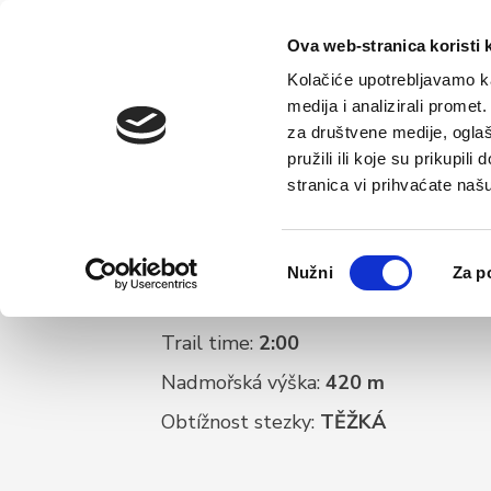
Hlavní
Tu
Ova web-stranica koristi 
Kolačiće upotrebljavamo ka
medija i analizirali promet
za društvene medije, oglaš
pružili ili koje su prikupil
stranica vi prihvaćate naš
Odabir
Nužni
Za p
pristanka
Délka stezky:
24,1 km
Trail time:
2:00
Nadmořská výška:
420 m
Obtížnost stezky:
TĚŽKÁ