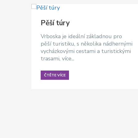
Pěší túry
Vrboska je ideální základnou pro
pěší turistiku, s několika nádhernými
vycházkovými cestami a turistickými
trasami, více...
ČTĚTE VÍCE