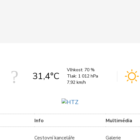
Vlhkost:
70 %
31,4°C
Tlak:
1 012 hPa
7,92 km/h
Info
Multimédia
Cestovní kanceláře
Galerie