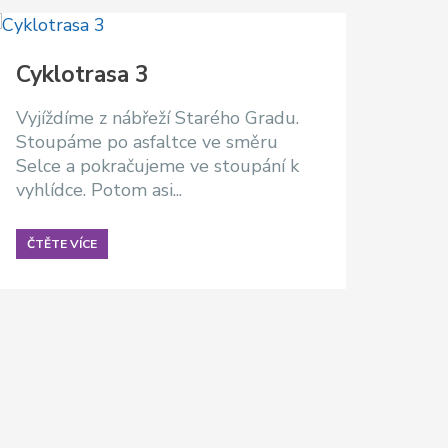
Cyklotrasa 3
Vyjíždíme z nábřeží Starého Gradu.
Stoupáme po asfaltce ve směru
Selce a pokračujeme ve stoupání k
vyhlídce. Potom asi...
ČTĚTE VÍCE
Cyk
Jede
Jels
sjed
ve sm