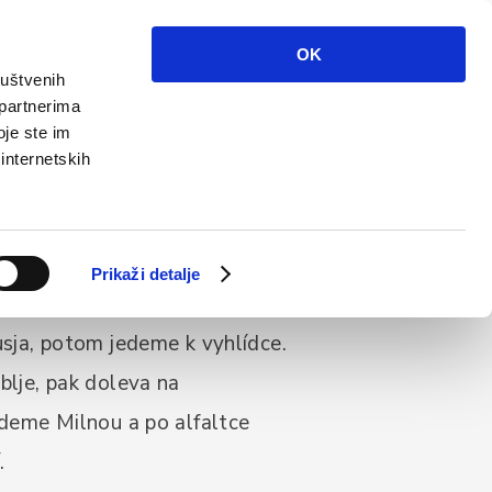
Info
Multimédia
Kontakt
Cs
OK
ruštvenih
 partnerima
oje ste im
 internetskih
Prikaži detalje
sja, potom jedeme k vyhlídce.
lje, pak doleva na
deme Milnou a po alfaltce
.