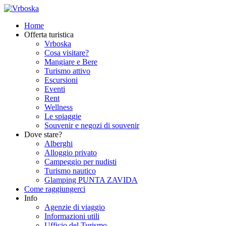
Home
Offerta turistica
Vrboska
Cosa visitare?
Mangiare e Bere
Turismo attivo
Escursioni
Eventi
Rent
Wellness
Le spiaggie
Souvenir e negozi di souvenir
Dove stare?
Alberghi
Alloggio privato
Campeggio per nudisti
Turismo nautico
Glamping PUNTA ZAVIDA
Come raggiungerci
Info
Agenzie di viaggio
Informazioni utili
Ufficio del Turismo