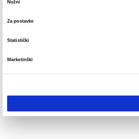
Nužni
pristanka
Za postavke
Statistički
Marketinški