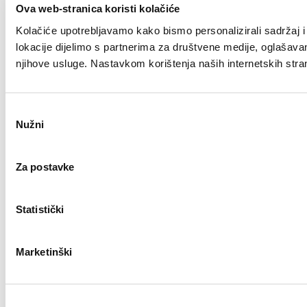
Ova web-stranica koristi kolačiće
Kolačiće upotrebljavamo kako bismo personalizirali sadržaj i 
lokacije dijelimo s partnerima za društvene medije, oglašavanje
njihove usluge. Nastavkom korištenja naših internetskih stra
Odabir
Nužni
pristanka
Za postavke
Statistički
Marketinški