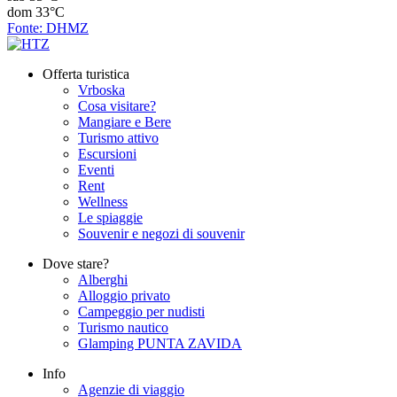
dom
33°C
Fonte: DHMZ
Offerta turistica
Vrboska
Cosa visitare?
Mangiare e Bere
Turismo attivo
Escursioni
Eventi
Rent
Wellness
Le spiaggie
Souvenir e negozi di souvenir
Dove stare?
Alberghi
Alloggio privato
Campeggio per nudisti
Turismo nautico
Glamping PUNTA ZAVIDA
Info
Agenzie di viaggio