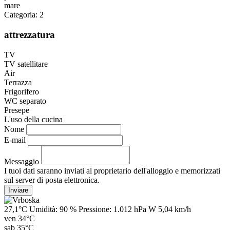
mare
Categoria: 2
attrezzatura
TV
TV satellitare
Air
Terrazza
Frigorifero
WC separato
Presepe
L'uso della cucina
Nome
E-mail
Messaggio
I tuoi dati saranno inviati al proprietario dell'alloggio e memorizzati
sul server di posta elettronica.
27,1°C
Umidità:
90 %
Pressione:
1.012 hPa
W 5,04 km/h
ven
34°C
sab
35°C