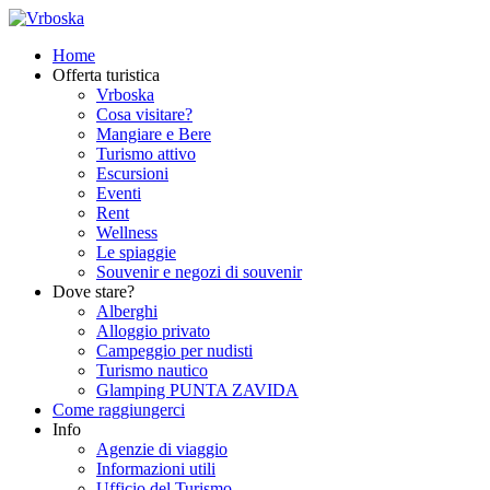
Home
Offerta turistica
Vrboska
Cosa visitare?
Mangiare e Bere
Turismo attivo
Escursioni
Eventi
Rent
Wellness
Le spiaggie
Souvenir e negozi di souvenir
Dove stare?
Alberghi
Alloggio privato
Campeggio per nudisti
Turismo nautico
Glamping PUNTA ZAVIDA
Come raggiungerci
Info
Agenzie di viaggio
Informazioni utili
Ufficio del Turismo