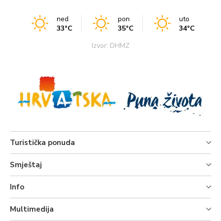
ned
pon
uto
33°C
35°C
34°C
Izvor: DHMZ
Turistička ponuda
Smještaj
Info
Multimedija