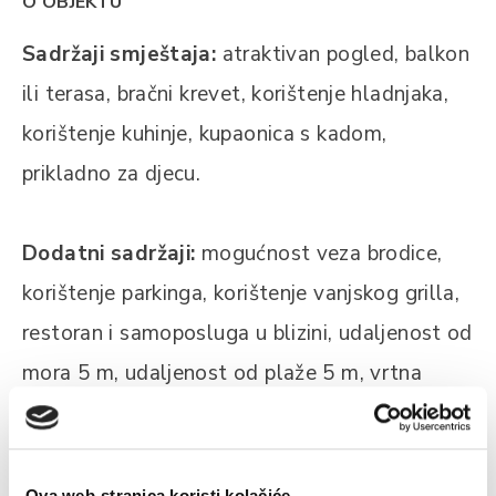
O OBJEKTU
Sadržaji smještaja:
atraktivan pogled, balkon
ili terasa, bračni krevet, korištenje hladnjaka,
korištenje kuhinje, kupaonica s kadom,
prikladno za djecu.
Dodatni sadržaji:
mogućnost veza brodice,
korištenje parkinga, korištenje vanjskog grilla,
restoran i samoposluga u blizini, udaljenost od
mora 5 m, udaljenost od plaže 5 m, vrtna
terasa.
Dostupne aktivnosti:
boćanje, disco,
Ova web-stranica koristi kolačiće