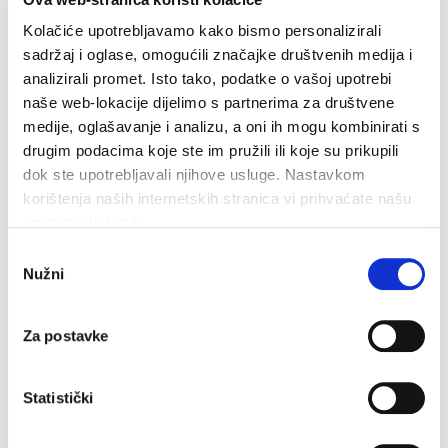
iznajmljivanje bicikla, iznajmljivanje mopeda,
Kolačiće upotrebljavamo kako bismo personalizirali
sadržaj i oglase, omogućili značajke društvenih medija i
iznajmljivanje teniske opreme, iznajmljivanje
analizirali promet. Isto tako, podatke o vašoj upotrebi
vodenog skutera, jedrenje na dasci,
naše web-lokacije dijelimo s partnerima za društvene
medije, oglašavanje i analizu, a oni ih mogu kombinirati s
panoramski letovi zrakoplovom, plaža, tennis.
drugim podacima koje ste im pružili ili koje su prikupili
dok ste upotrebljavali njihove usluge. Nastavkom
korištenja naših internetskih stranica vi prihvaćate našu
upotrebu kolačića.
UDALJENOSTI OBJEKTA
Odabir
Nužni
pristanka
Udaljenost do plaže:
Udaljenost do mora:
5 m
5 m
Za postavke
Statistički
EKTERIJER OBJEKTA