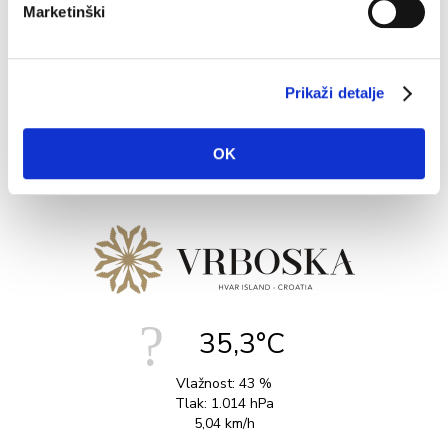
Marketinški
Parkirni prostor
Roštilj
Prikaži detalje
OK
35,3°C
Vlažnost:
43 %
Tlak:
1.014 hPa
5,04 km/h