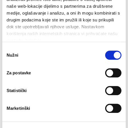
naše web-lokacije dijelimo s partnerima za društvene
medije, oglašavanje i analizu, a oni ih mogu kombinirati s
drugim podacima koje ste im pružili ili koje su prikupili
dok ste upotrebljavali njihove usluge. Nastavkom
korištenja naših internetskih stranica vi prihvaćate našu
upotrebu kolačića.
Odabir
Nužni
pristanka
31,9°C
Umidità:
53 %
Za postavke
Pressione:
1.012 hPa
W 13,68 km/h
Statistički
ven
sab
dom
34°C
35°C
34°C
Marketinški
Fonte: DHMZ