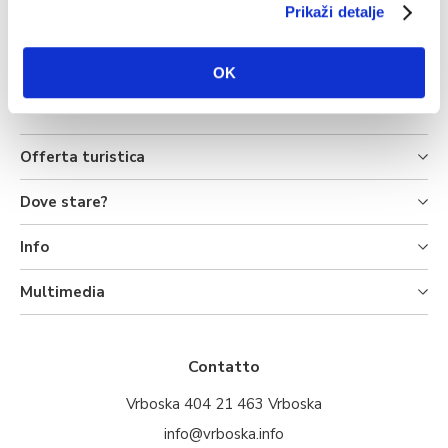
Prikaži detalje
OK
Offerta turistica
Dove stare?
Info
Multimedia
Contatto
Vrboska 404 21 463 Vrboska
info@vrboska.info