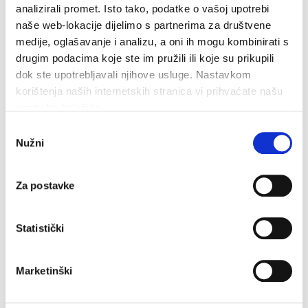
analizirali promet. Isto tako, podatke o vašoj upotrebi
naše web-lokacije dijelimo s partnerima za društvene
medije, oglašavanje i analizu, a oni ih mogu kombinirati s
drugim podacima koje ste im pružili ili koje su prikupili
dok ste upotrebljavali njihove usluge. Nastavkom
korištenja naših internetskih stranica vi prihvaćate našu
upotrebu kolačića.
Odabir
32,0°C
Nužni
pristanka
Vlažnost:
54 %
Za postavke
Tlak:
1.011 hPa
W 11,16 km/h
Statistički
sub
ned
pon
34°C
33°C
34°C
Marketinški
Izvor: DHMZ