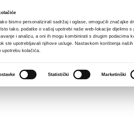
kolačiće
ko bismo personalizirali sadržaj i oglase, omogućili značajke d
. Isto tako, podatke o vašoj upotrebi naše web-lokacije dijelimo s
avanje i analizu, a oni ih mogu kombinirati s drugim podacima k
i dok ste upotrebljavali njihove usluge. Nastavkom korištenja naših
u upotrebu kolačića.
ostavke
Statistički
Marketinški