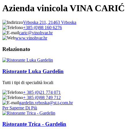
Azienda vinicola VINA CARIĆ
Vrboska 211, 21463 Vrboska
+385 (0)98 160 6276
caric@vinohvar.hr
www.vinohvar.hr
Relazionato
Ristorante Luka Gardelin
Tutti i tipi di specialità locali
+ 385 (0)21 774 071
+ 385 (0)98 749 712
gardelin.vrboska@st.t-com.hr
Per Saperne Di Più
Ristorante Trica - Gardelin