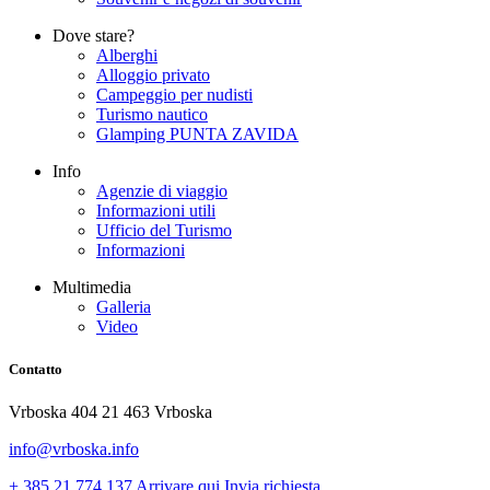
Dove stare?
Alberghi
Alloggio privato
Campeggio per nudisti
Turismo nautico
Glamping PUNTA ZAVIDA
Info
Agenzie di viaggio
Informazioni utili
Ufficio del Turismo
Informazioni
Multimedia
Galleria
Video
Contatto
Vrboska 404 21 463 Vrboska
info@vrboska.info
+ 385 21 774 137
Arrivare qui
Invia richiesta