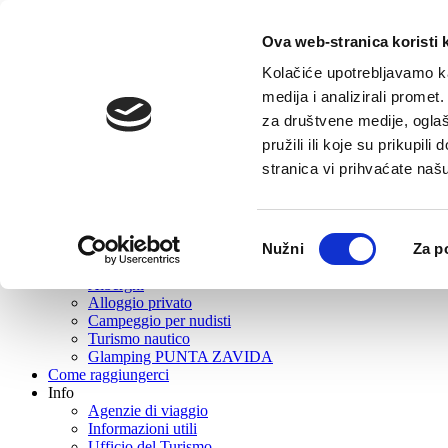
Ova web-stranica koristi 
Home
Offerta turistica
Kolačiće upotrebljavamo ka
Vrboska
medija i analizirali promet
Cosa visitare?
za društvene medije, oglaš
Mangiare e Bere
Turismo attivo
pružili ili koje su prikupil
Escursioni
stranica vi prihvaćate naš
Eventi
Rent
Wellness
Le spiaggie
Odabir
Nužni
Za p
Souvenir e negozi di souvenir
pristanka
Dove stare?
Alberghi
Alloggio privato
Campeggio per nudisti
Turismo nautico
Glamping PUNTA ZAVIDA
Come raggiungerci
Info
Agenzie di viaggio
Informazioni utili
Ufficio del Turismo