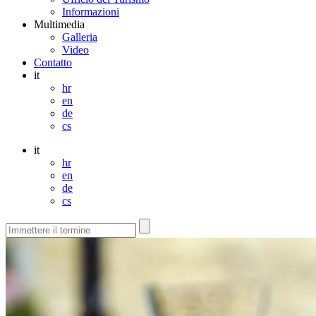
Informazioni
Multimedia
Galleria
Video
Contatto
it
hr
en
de
cs
it
hr
en
de
cs