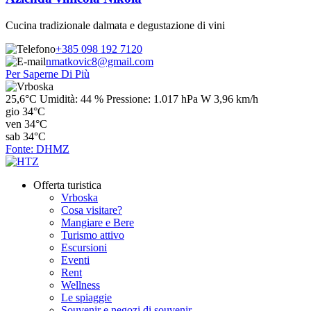
Cucina tradizionale dalmata e degustazione di vini
+385 098 192 7120
nmatkovic8@gmail.com
Per Saperne Di Più
25,6°C
Umidità:
44 %
Pressione:
1.017 hPa
W 3,96 km/h
gio
34°C
ven
34°C
sab
34°C
Fonte: DHMZ
Offerta turistica
Vrboska
Cosa visitare?
Mangiare e Bere
Turismo attivo
Escursioni
Eventi
Rent
Wellness
Le spiaggie
Souvenir e negozi di souvenir