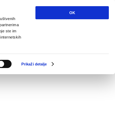
OK
ruštvenih
 partnerima
oje ste im
 internetskih
Prikaži detalje