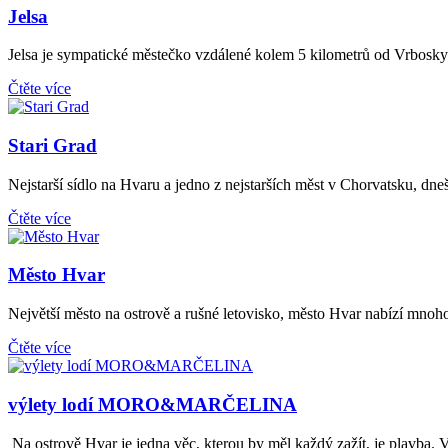
Jelsa
Jelsa je sympatické městečko vzdálené kolem 5 kilometrů od Vrbosky a
Čtěte více
Stari Grad
Nejstarší sídlo na Hvaru a jedno z nejstarších měst v Chorvatsku, dneš
Čtěte více
Město Hvar
Největší město na ostrově a rušné letovisko, město Hvar nabízí mnoh
Čtěte více
výlety lodí MORO&MARČELINA
Na ostrově Hvar je jedna věc, kterou by měl každý zažít, je plavba. 