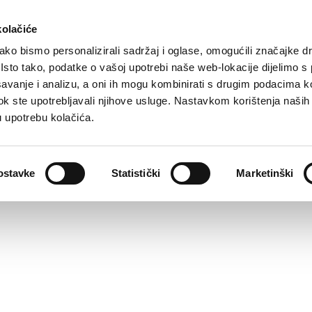
kolačiće
ko bismo personalizirali sadržaj i oglase, omogućili značajke d
. Isto tako, podatke o vašoj upotrebi naše web-lokacije dijelimo s
avanje i analizu, a oni ih mogu kombinirati s drugim podacima k
i dok ste upotrebljavali njihove usluge. Nastavkom korištenja naših
u upotrebu kolačića.
ostavke
Statistički
Marketinški