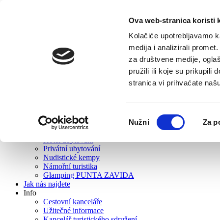
Ova web-stranica koristi 
Hlavní
Turistická nabídka
Kolačiće upotrebljavamo ka
O Vrbosce
medija i analizirali promet
Co navštívit?
za društvene medije, oglaš
Jídlo a pití
Aktivní turistika
pružili ili koje su prikupil
Výlety
stranica vi prihvaćate naš
Kalendář akcí
Rent
Wellness
Pláže
Odabir
Nužni
Za p
Suvenýry a obchody se suvenýry
pristanka
Ubytování
Hotel ubytování
Privátní ubytování
Nudistické kempy
Námořní turistika
Glamping PUNTA ZAVIDA
Jak nás najdete
Info
Cestovní kanceláře
Užitečné informace
Kancelář turistického sdružení