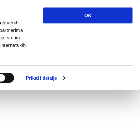
OK
ruštvenih
 partnerima
oje ste im
 internetskih
Prikaži detalje