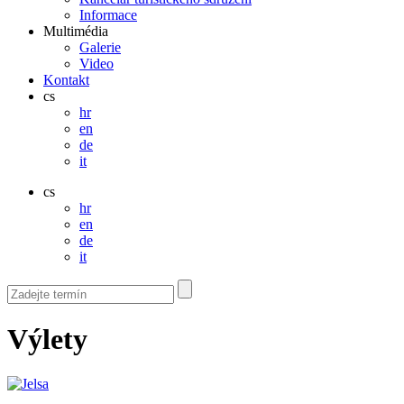
Informace
Multimédia
Galerie
Video
Kontakt
cs
hr
en
de
it
cs
hr
en
de
it
Výlety