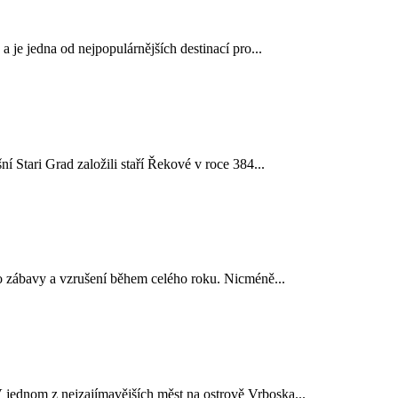
 je jedna od nejpopulárnějších destinací pro...
ní Stari Grad založili staří Řekové v roce 384...
o zábavy a vzrušení během celého roku. Nicméně...
V jednom z nejzajímavějších měst na ostrově Vrboska...