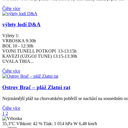
Čtěte více
výlety lodí D&A
Výlety 1:
VRBOSKA 9:30h
BOL 10 - 12:30h
VOJNI TUNELI, POTKOPI 13-13:15h
KAVEZI (UZGOJ TUNE) 13:15-13:30h
UVALA TIHA...
Čtěte více
Ostrov Brač – pláž Zlatni rat
Nejznámější pláž na chorvatském pobřeží se nachází na sousedním ostro
Čtěte více
1
2
35,3°C
Vlhkost:
42 %
Tlak:
1 014 hPa
W 6,48 km/h