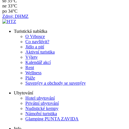
so
35°C
ne
33°C
po
34°C
Zdroj: DHMZ
Turistická nabídka
O Vrbosce
Co navštívit?
Jídlo a pití
Aktivní turistika
Výlety
Kalendář akcí
Rent
Wellness
Pláže
Suvenýry a obchody se suvenýry
Ubytování
Hotel ubytování
Privátní ubytování
Nudistické kempy
Námořní turistika
Glamping PUNTA ZAVIDA
Info