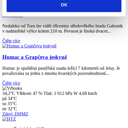
OK
Galešnik
Nedaleko od Toru lze vidět zříceniny středověkého hradu Galesnik
v nadmořské výšce kolem 210 m. Pevnost je široká dvacet...
Čtěte více
Humac a Grapčeva jeskyně
Humac je opuštěná pastýřská osada ležící 7 kilometrů od Jelsy. Je
považována za jednu z mnoha hvarských pozoruhodností...
Čtěte více
34,2°C
Vlhkost:
47 %
Tlak:
1 012 hPa
W 4,68 km/h
pá
34°C
so
35°C
ne
32°C
Zdroj: DHMZ