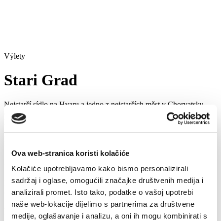
Výlety
Stari Grad
Nejstarší sídlo na Hvaru a jedno z nejstarších měst v Chorvatsku,
dnešní Stari Grad založili staří Řekové v roce 384 před naším
letopočtem a byl hlavním městem ostrova do 17. století.
Na dávné doby minulosti ukazují mnohá svědectví tohoto města, z
kterých se většina z nich nachází ve skvělém muzeu Starého Grada.
Ova web-stranica koristi kolačiće
Procházka po kamenné pěší zoně starého města poskytne
nezapomenutelný zážitek. Nesmíme opomenout navštívit
Kolačiće upotrebljavamo kako bismo personalizirali
benediktinský klášter, kostel sv. Štěpána a Tvrdalj, což je impresívní
sadržaj i oglase, omogućili značajke društvenih medija i
letní palác s akváriem a kamennými reliéfy, jehož majitel byl
chorvatský slavný básník Petar Hektorović.
analizirali promet. Isto tako, podatke o vašoj upotrebi
naše web-lokacije dijelimo s partnerima za društvene
Příbuzný
medije, oglašavanje i analizu, a oni ih mogu kombinirati s