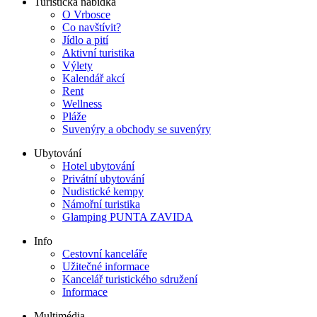
Turistická nabídka
O Vrbosce
Co navštívit?
Jídlo a pití
Aktivní turistika
Výlety
Kalendář akcí
Rent
Wellness
Pláže
Suvenýry a obchody se suvenýry
Ubytování
Hotel ubytování
Privátní ubytování
Nudistické kempy
Námořní turistika
Glamping PUNTA ZAVIDA
Info
Cestovní kanceláře
Užitečné informace
Kancelář turistického sdružení
Informace
Multimédia