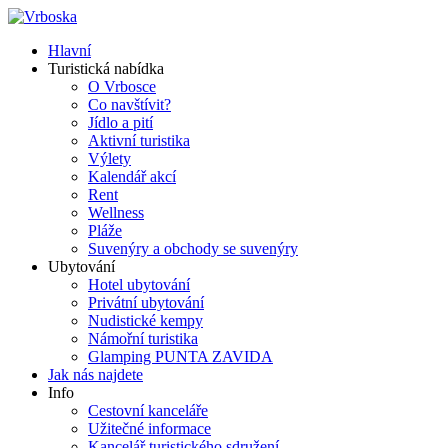
Hlavní
Turistická nabídka
O Vrbosce
Co navštívit?
Jídlo a pití
Aktivní turistika
Výlety
Kalendář akcí
Rent
Wellness
Pláže
Suvenýry a obchody se suvenýry
Ubytování
Hotel ubytování
Privátní ubytování
Nudistické kempy
Námořní turistika
Glamping PUNTA ZAVIDA
Jak nás najdete
Info
Cestovní kanceláře
Užitečné informace
Kancelář turistického sdružení