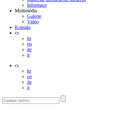
Informace
Multimédia
Galerie
Video
Kontakt
cs
hr
en
de
it
cs
hr
en
de
it