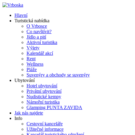
Hlavní
Turistická nabídka
O Vrbosce
Co navštívit?
Jídlo a pití
Aktivní turistika
Výlety
Kalendář akcí
Rent
Wellness
Pláže
Suvenýry a obchody se suvenýry
Ubytování
Hotel ubytování
Privátní ubytování
Nudistické kempy
Námořní turistika
Glamping PUNTA ZAVIDA
Jak nás najdete
Info
Cestovní kanceláře
Užitečné informace
Kancelář turistického sdružení