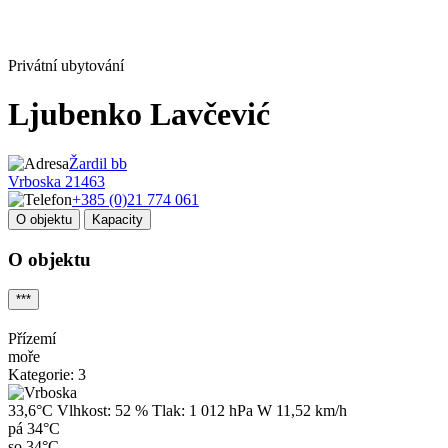
Privátní ubytování
Ljubenko Lavčević
Žardil bb
Vrboska 21463
+385 (0)21 774 061
O objektu
Kapacity
O objektu
***
Přízemí
moře
Kategorie: 3
33,6°C
Vlhkost:
52 %
Tlak:
1 012 hPa
W 11,52 km/h
pá
34°C
so
34°C