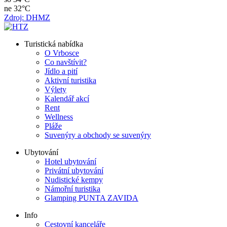
ne
32°C
Zdroj: DHMZ
Turistická nabídka
O Vrbosce
Co navštívit?
Jídlo a pití
Aktivní turistika
Výlety
Kalendář akcí
Rent
Wellness
Pláže
Suvenýry a obchody se suvenýry
Ubytování
Hotel ubytování
Privátní ubytování
Nudistické kempy
Námořní turistika
Glamping PUNTA ZAVIDA
Info
Cestovní kanceláře