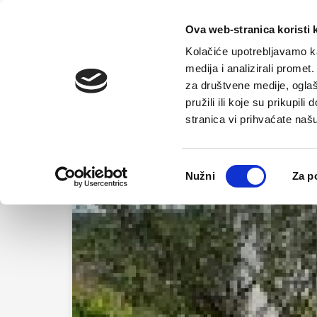
Početna
Ova web-stranica koristi 
Kolačiće upotrebljavamo ka
medija i analizirali promet
za društvene medije, oglaš
pružili ili koje su prikupil
stranica vi prihvaćate naš
Odabir
Nužni
Za p
pristanka