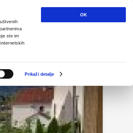
Info
Multimedija
Kontakt
Hr
OK
ruštvenih
 partnerima
oje ste im
 internetskih
Prikaži detalje