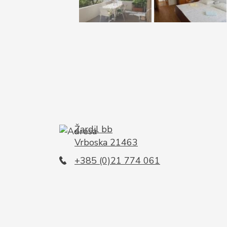
Žardil bb
Vrboska 21463
+385 (0)21 774 061