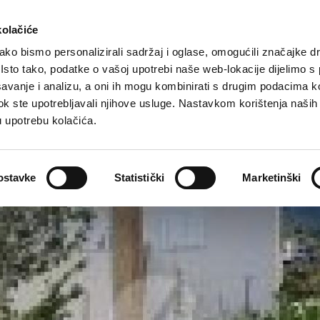
Turistička ponuda
Smještaj
Kako do nas
kolačiće
ko bismo personalizirali sadržaj i oglase, omogućili značajke d
. Isto tako, podatke o vašoj upotrebi naše web-lokacije dijelimo s
avanje i analizu, a oni ih mogu kombinirati s drugim podacima k
i dok ste upotrebljavali njihove usluge. Nastavkom korištenja naših
u upotrebu kolačića.
ostavke
Statistički
Marketinški