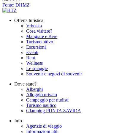
Fonte: DHMZ
Offerta turistica
Vrboska
Cosa visitare?
Mangiare e Bere
Turismo attivo
Escursioni
Eventi
Rent
Wellness
Le spiaggie
Souvenir e negozi di souvenir
Dove stare?
Alberghi
Alloggio privato
Campeggio per nudisti
Turismo nautico
Glamping PUNTA ZAVIDA
Info
Agenzie di viaggio
Informazioni utili