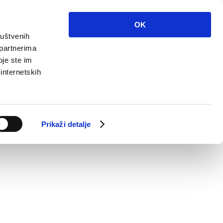
OK
ruštvenih
 partnerima
oje ste im
 internetskih
Prikaži detalje