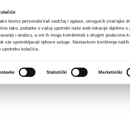
kolačiće
ko bismo personalizirali sadržaj i oglase, omogućili značajke d
. Isto tako, podatke o vašoj upotrebi naše web-lokacije dijelimo s
avanje i analizu, a oni ih mogu kombinirati s drugim podacima k
i dok ste upotrebljavali njihove usluge. Nastavkom korištenja naših
u upotrebu kolačića.
ostavke
Statistički
Marketinški