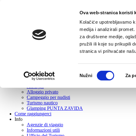
Ova web-stranica koristi 
Home
Offerta turistica
Kolačiće upotrebljavamo ka
Vrboska
medija i analizirali promet
Cosa visitare?
za društvene medije, oglaš
Mangiare e Bere
Turismo attivo
pružili ili koje su prikupil
Escursioni
stranica vi prihvaćate naš
Eventi
Rent
Wellness
Le spiaggie
Odabir
Nužni
Za p
Souvenir e negozi di souvenir
pristanka
Dove stare?
Alberghi
Alloggio privato
Campeggio per nudisti
Turismo nautico
Glamping PUNTA ZAVIDA
Come raggiungerci
Info
Agenzie di viaggio
Informazioni utili
Ufficio del Turismo