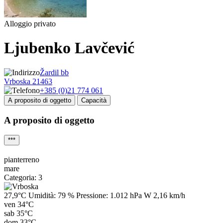
Alloggio privato
Ljubenko Lavčević
Žardil bb
Vrboska 21463
+385 (0)21 774 061
A proposito di oggetto
Capacità
A proposito di oggetto
***
pianterreno
mare
Categoria: 3
27,9°C
Umidità:
79 %
Pressione:
1.012 hPa
W 2,16 km/h
ven
34°C
sab
35°C
dom
33°C