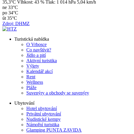
35,3°C
Vlhkost:
43 %
Tlak:
1 014 hPa
5,04 km/h
ne
33°C
po
34°C
út
35°C
Zdroj: DHMZ
Turistická nabídka
O Vrbosce
Co navštívit?
Jídlo a pití
Aktivní turistika
Výlety
Kalendář akcí
Rent
Wellness
Pláže
Suvenýry a obchody se suvenýry
Ubytování
Hotel ubytování
Privátní ubytování
Nudistické kempy
Námořní turistika
Glamping PUNTA ZAVIDA