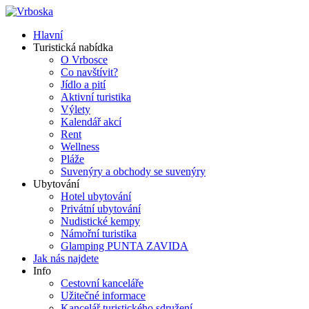
Hlavní
Turistická nabídka
O Vrbosce
Co navštívit?
Jídlo a pití
Aktivní turistika
Výlety
Kalendář akcí
Rent
Wellness
Pláže
Suvenýry a obchody se suvenýry
Ubytování
Hotel ubytování
Privátní ubytování
Nudistické kempy
Námořní turistika
Glamping PUNTA ZAVIDA
Jak nás najdete
Info
Cestovní kanceláře
Užitečné informace
Kancelář turistického sdružení