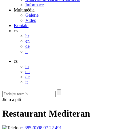
Informace
Multimédia
Galerie
Video
Kontakt
cs
hr
en
de
it
cs
hr
en
de
it
Jídlo a pití
Restaurant Mediteran
+ 385 (0)98 97 22 491