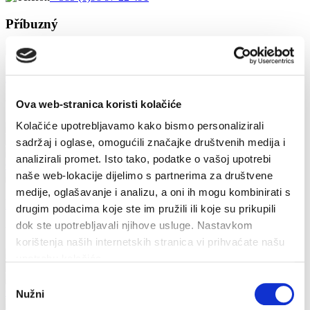
Příbuzný
Restaurant Luka Gardelin
Všechny druhy místních specialit
Ova web-stranica koristi kolačiće
Kolačiće upotrebljavamo kako bismo personalizirali
+ 385 (0)21 774 071
+ 385 (0)98 749 712
sadržaj i oglase, omogućili značajke društvenih medija i
gardelin.vrboska@st.t-com.hr
analizirali promet. Isto tako, podatke o vašoj upotrebi
Čtěte více
naše web-lokacije dijelimo s partnerima za društvene
medije, oglašavanje i analizu, a oni ih mogu kombinirati s
Restaurant Trica - Gardelin
drugim podacima koje ste im pružili ili koje su prikupili
dok ste upotrebljavali njihove usluge. Nastavkom
Všechny druhy místních specialit
korištenja naših internetskih stranica vi prihvaćate našu
+385 (0)21 774-280
upotrebu kolačića.
+385 (0)95 902 03 11
tricagardelin@gmail.com
Odabir
Čtěte více
Nužni
pristanka