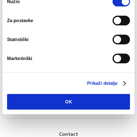
Nužni
pristanka
Source: DHMZ
Za postavke
Statistički
Marketinški
Tourist offer
Prikaži detalje
Where to stay?
Info
OK
Multimedia
Contact