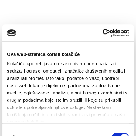
Ova web-stranica koristi kolačiće
Kolačiće upotrebljavamo kako bismo personalizirali
sadržaj i oglase, omogućili značajke društvenih medija i
analizirali promet. Isto tako, podatke o vašoj upotrebi
25.6°C
naše web-lokacije dijelimo s partnerima za društvene
medije, oglašavanje i analizu, a oni ih mogu kombinirati s
Humidity:
44 %
drugim podacima koje ste im pružili ili koje su prikupili
Pressure:
1,017 hPa
dok ste upotrebljavali njihove usluge. Nastavkom
W 3.60 km/h
korištenja naših internetskih stranica vi prihvaćate našu
upotrebu kolačića.
Thu
Fri
Sat
Odabir
34°C
34°C
34°C