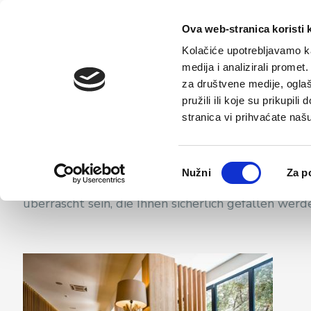
Starts
Ova web-stranica koristi 
Kolačiće upotrebljavamo ka
medija i analizirali promet
za društvene medije, oglaš
pružili ili koje su prikupil
Hotelunterkunft
stranica vi prihvaćate naš
Odabir
Dieses charmante Hotel wird Sie auf den ersten B
Nužni
Za p
pristanka
fabelhafter Blick auf das Meer und die unberührt
überrascht sein, die Ihnen sicherlich gefallen werd