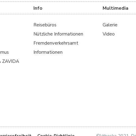
Info
Multimedia
Reisebüros
Galerie
Nützliche Informationen
Video
Fremdenverkehrsamt
smus
Informationen
A ZAVIDA
arrierefreiheit
Cookie-Richtlinie
©Vrboska 2021, D