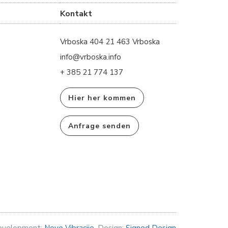
Kontakt
Vrboska 404 21 463 Vrboska
info@vrboska.info
+ 385 21 774 137
Hier her kommen
Anfrage senden
evelopment:
Nove Vibracije
, Design:
Signed Design