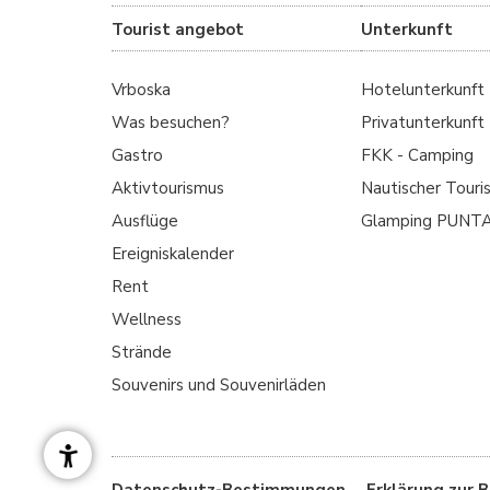
Tourist angebot
Unterkunft
Vrboska
Hotelunterkunft
Was besuchen?
Privatunterkunft
Gastro
FKK - Camping
Aktivtourismus
Nautischer Touri
Ausflüge
Glamping PUNT
Ereigniskalender
Rent
Wellness
Strände
Souvenirs und Souvenirläden
Datenschutz-Bestimmungen
Erklärung zur B