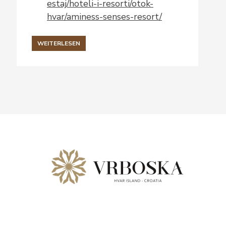
estaj/hoteli-i-resorti/otok-
hvar/aminess-senses-resort/
WEITERLESEN