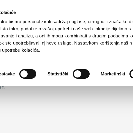
eite
Tourist angebot
Unterkunft
Erreichen
kolačiće
ko bismo personalizirali sadržaj i oglase, omogućili značajke d
. Isto tako, podatke o vašoj upotrebi naše web-lokacije dijelimo s
avanje i analizu, a oni ih mogu kombinirati s drugim podacima k
i dok ste upotrebljavali njihove usluge. Nastavkom korištenja naših
u upotrebu kolačića.
lick überzeugen. An der Küste gelegen, bietet sich vo
ostavke
Statistički
Marketinški
e Natur. Sie werden von den schönen Details der Inne
en.