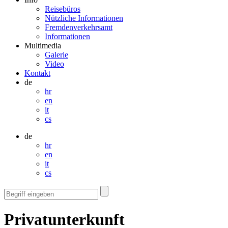
Reisebüros
Nützliche Informationen
Fremdenverkehrsamt
Informationen
Multimedia
Galerie
Video
Kontakt
de
hr
en
it
cs
de
hr
en
it
cs
Privatunterkunft