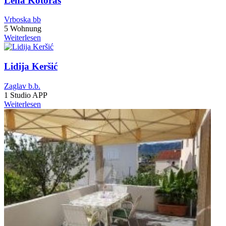
Lena Kotoraš
Vrboska bb
5 Wohnung
Weiterlesen
Lidija Keršić
Zaglav b.b.
1 Studio APP
Weiterlesen