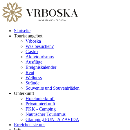
Startseite
Tourist angebot
Vrboska
Was besuchen?
Gastro
Aktivtourismus
Ausflüge
Ereigniskalender
Rent
Wellness
Strände
Souvenirs und Souvenirläden
Unterkunft
Hotelunterkunft
Privatunterkunft
FKK - Camping
Nautischer Tourismus
Glamping PUNTA ZAVIDA
Erreichen sie uns
Info