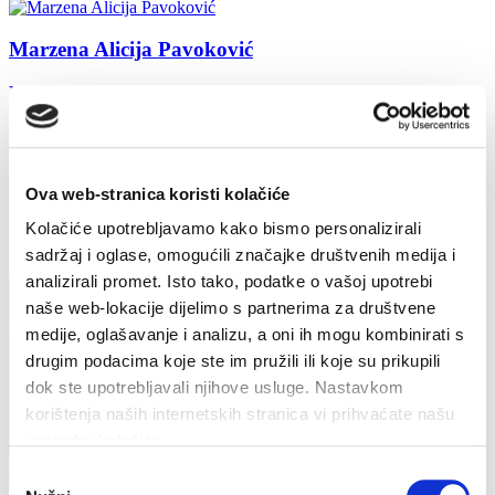
Marzena Alicija Pavoković
Vrboska bb
2 Wohnung
3 Studio APP
Weiterlesen
Ova web-stranica koristi kolačiće
Kolačiće upotrebljavamo kako bismo personalizirali
sadržaj i oglase, omogućili značajke društvenih medija i
analizirali promet. Isto tako, podatke o vašoj upotrebi
naše web-lokacije dijelimo s partnerima za društvene
medije, oglašavanje i analizu, a oni ih mogu kombinirati s
drugim podacima koje ste im pružili ili koje su prikupili
dok ste upotrebljavali njihove usluge. Nastavkom
korištenja naših internetskih stranica vi prihvaćate našu
upotrebu kolačića.
Odabir