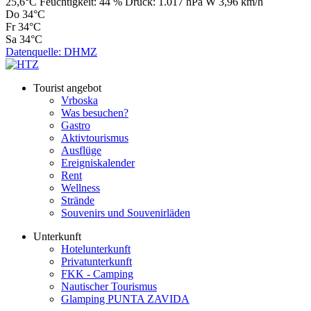
25,6°C
Feuchtigkeit:
44 %
Druck:
1.017 hPa
W 3,96 km/h
Do
34°C
Fr
34°C
Sa
34°C
Datenquelle: DHMZ
Tourist angebot
Vrboska
Was besuchen?
Gastro
Aktivtourismus
Ausflüge
Ereigniskalender
Rent
Wellness
Strände
Souvenirs und Souvenirläden
Unterkunft
Hotelunterkunft
Privatunterkunft
FKK - Camping
Nautischer Tourismus
Glamping PUNTA ZAVIDA