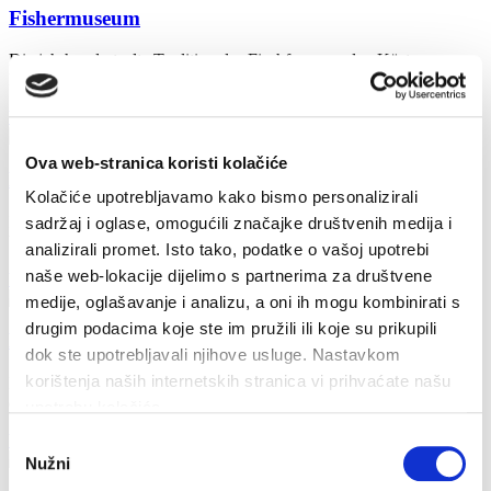
Fishermuseum
Die jahrhundertealte Tradition des Fischfangs an den Küsten von
Hvar ist ein wesentlicher Bestandteil der Geschichte der...
Weiterlesen
Ova web-stranica koristi kolačiće
Die Kirche des Heiligen Lovre
Kolačiće upotrebljavamo kako bismo personalizirali
Im Westen von der Festungskirche der Heiligen Maria von Gnade
sadržaj i oglase, omogućili značajke društvenih medija i
befindet sich die Bezirkskirche des Heiligen Lovrinac mit...
analizirali promet. Isto tako, podatke o vašoj upotrebi
naše web-lokacije dijelimo s partnerima za društvene
Weiterlesen
medije, oglašavanje i analizu, a oni ih mogu kombinirati s
drugim podacima koje ste im pružili ili koje su prikupili
Die Festungskirche der Heiligen Maria von Gnade
dok ste upotrebljavali njihove usluge. Nastavkom
korištenja naših internetskih stranica vi prihvaćate našu
Das eindrucksvollste architektonische Juwel der Stadt ist sicherlich
die Kirche der Heiligen Maria von Gnade, die...
upotrebu kolačića.
Weiterlesen
Odabir
Nužni
pristanka