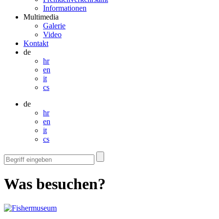
Informationen
Multimedia
Galerie
Video
Kontakt
de
hr
en
it
cs
de
hr
en
it
cs
Was besuchen?