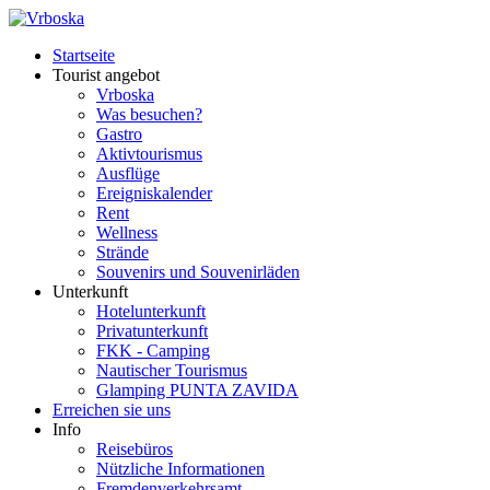
Startseite
Tourist angebot
Vrboska
Was besuchen?
Gastro
Aktivtourismus
Ausflüge
Ereigniskalender
Rent
Wellness
Strände
Souvenirs und Souvenirläden
Unterkunft
Hotelunterkunft
Privatunterkunft
FKK - Camping
Nautischer Tourismus
Glamping PUNTA ZAVIDA
Erreichen sie uns
Info
Reisebüros
Nützliche Informationen
Fremdenverkehrsamt