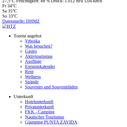
27,5°C
Feuchtigkeit:
88 %
Druck:
1.012 hPa
5,04 km/h
Fr
34°C
Sa
35°C
So
33°C
Datenquelle: DHMZ
Tourist angebot
Vrboska
Was besuchen?
Gastro
Aktivtourismus
Ausflüge
Ereigniskalender
Rent
Wellness
Strände
Souvenirs und Souvenirläden
Unterkunft
Hotelunterkunft
Privatunterkunft
FKK - Camping
Nautischer Tourismus
Glamping PUNTA ZAVIDA