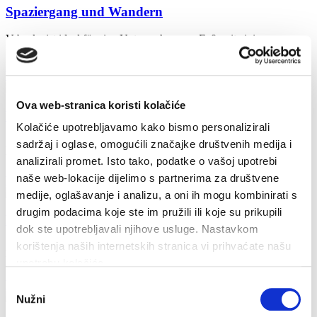
Spaziergang und Wandern
Vrboska ist ideal für eine Untersuchung zu Fuß, mit einigen
wunderschönen Spaziergängen und Wandern, was von der...
Weiterlesen
Ova web-stranica koristi kolačiće
Fahrradwege 1
Kolačiće upotrebljavamo kako bismo personalizirali
Aus Hvar steigen wir auf der Asphaltstraße in Richtung Brusje und
sadržaj i oglase, omogućili značajke društvenih medija i
weiter zum Aussichtspunkt auf. 300 Meter nach dem...
analizirali promet. Isto tako, podatke o vašoj upotrebi
naše web-lokacije dijelimo s partnerima za društvene
Weiterlesen
medije, oglašavanje i analizu, a oni ih mogu kombinirati s
drugim podacima koje ste im pružili ili koje su prikupili
Fahrradwege 2
dok ste upotrebljavali njihove usluge. Nastavkom
korištenja naših internetskih stranica vi prihvaćate našu
Aus Stari Grad steigen wir auf der alte Straße bis zu Selca, und dann
bis zum Aussichtspunkt auf. Nach dem...
upotrebu kolačića.
Weiterlesen
Odabir
Nužni
pristanka