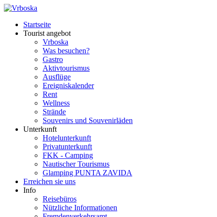
Startseite
Tourist angebot
Vrboska
Was besuchen?
Gastro
Aktivtourismus
Ausflüge
Ereigniskalender
Rent
Wellness
Strände
Souvenirs und Souvenirläden
Unterkunft
Hotelunterkunft
Privatunterkunft
FKK - Camping
Nautischer Tourismus
Glamping PUNTA ZAVIDA
Erreichen sie uns
Info
Reisebüros
Nützliche Informationen
Fremdenverkehrsamt