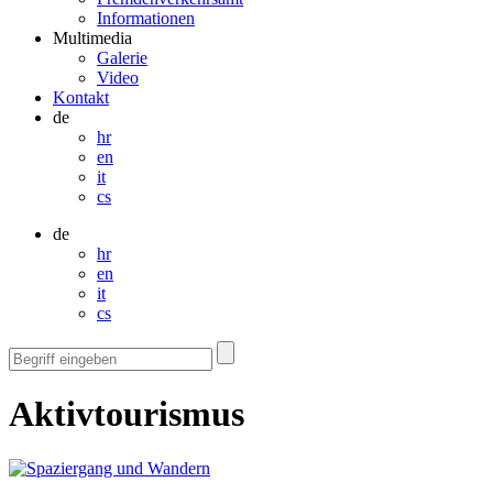
Informationen
Multimedia
Galerie
Video
Kontakt
de
hr
en
it
cs
de
hr
en
it
cs
Aktivtourismus