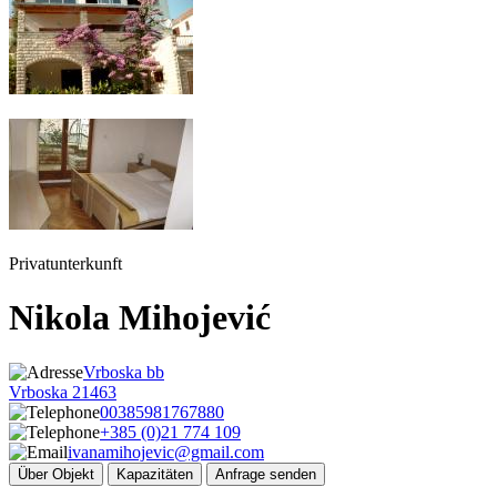
Privatunterkunft
Nikola Mihojević
Vrboska bb
Vrboska 21463
00385981767880
+385 (0)21 774 109
ivanamihojevic@gmail.com
Über Objekt
Kapazitäten
Anfrage senden