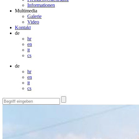
Informationen
Multimedia
Galerie
Video
Kontakt
de
hr
en
it
cs
de
hr
en
it
cs