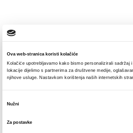
Ova web-stranica koristi kolačiće
Kolačiće upotrebljavamo kako bismo personalizirali sadržaj i 
lokacije dijelimo s partnerima za društvene medije, oglašavanje
njihove usluge. Nastavkom korištenja naših internetskih stra
Odabir
Nužni
pristanka
Za postavke