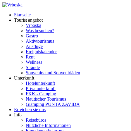
Startseite
Tourist angebot
Vrboska
Was besuchen?
Gastro
Aktivtourismus
Ausflüge
Ereigniskalender
Rent
Wellness
Strände
Souvenirs und Souvenirläden
Unterkunft
Hotelunterkunft
Privatunterkunft
FKK - Camping
Nautischer Tourismus
Glamping PUNTA ZAVIDA
Erreichen sie uns
Info
Reisebüros
Nützliche Informationen
Fremdenverkehrsamt