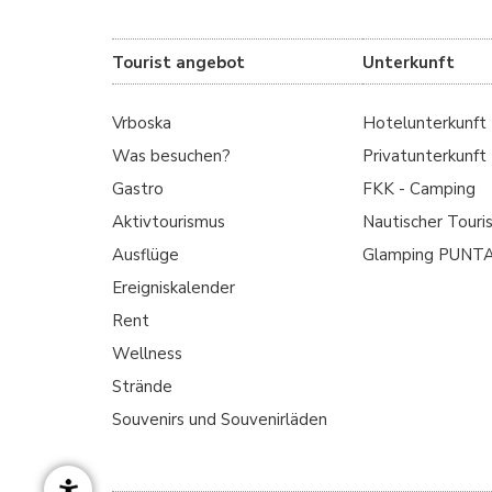
Tourist angebot
Unterkunft
Vrboska
Hotelunterkunft
Was besuchen?
Privatunterkunft
Gastro
FKK - Camping
Aktivtourismus
Nautischer Touri
Ausflüge
Glamping PUNT
Ereigniskalender
Rent
Wellness
Strände
Souvenirs und Souvenirläden