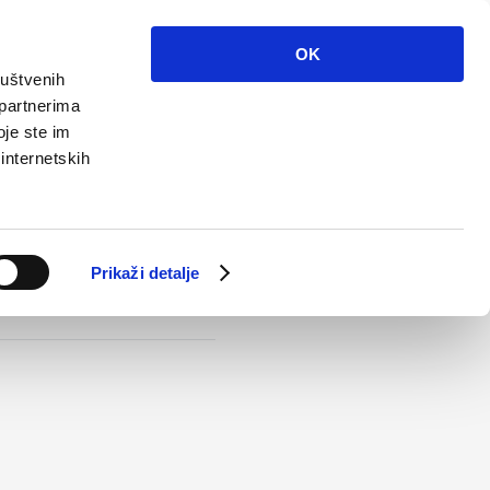
 sie uns
Info
Multimedia
Kontakt
OK
ruštvenih
 partnerima
oje ste im
De
 internetskih
Prikaži detalje