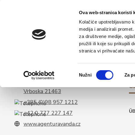
Starts
Ova web-stranica koristi 
Kolačiće upotrebljavamo ka
medija i analizirali promet
za društvene medije, oglaš
P
pružili ili koje su prikupil
stranica vi prihvaćate naš
Odabir
Nužni
Za p
pristanka
Vrboska bb
Üb
Vrboska 21463
+385 (0)98 957 1212
ÜB
+42 0 777 227 147
www.agenturavanda.cz