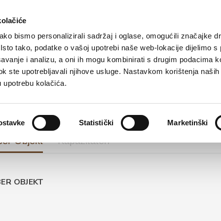
eite
Tourist angebot
Unterkunft
Erreichen
kolačiće
ko bismo personalizirali sadržaj i oglase, omogućili značajke d
. Isto tako, podatke o vašoj upotrebi naše web-lokacije dijelimo s
avanje i analizu, a oni ih mogu kombinirati s drugim podacima k
RIVATUNTERKUNFT
i dok ste upotrebljavali njihove usluge. Nastavkom korištenja naših
Mili Blašković
u upotrebu kolačića.
ostavke
Statistički
Marketinški
er Objekt
Kapazitäten
ER OBJEKT