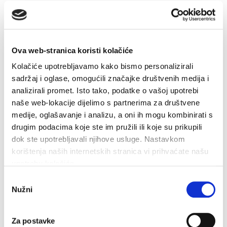
Ova web-stranica koristi kolačiće
Kolačiće upotrebljavamo kako bismo personalizirali
verbunden
sadržaj i oglase, omogućili značajke društvenih medija i
analizirali promet. Isto tako, podatke o vašoj upotrebi
naše web-lokacije dijelimo s partnerima za društvene
medije, oglašavanje i analizu, a oni ih mogu kombinirati s
drugim podacima koje ste im pružili ili koje su prikupili
Soline
dok ste upotrebljavali njihove usluge. Nastavkom
korištenja naših internetskih stranica vi prihvaćate našu
Der Strand von Soline liegt 1 km vom Zentrum von
D
upotrebu kolačića.
..
Vrboska entfernt, 5 Minuten mit dem Auto oder etwa
K
eine halbe Stunde zu...
S
Odabir
Nužni
pristanka
WEITERLESEN
Za postavke