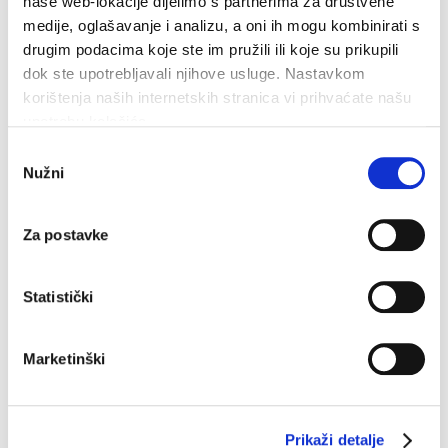
naše web-lokacije dijelimo s partnerima za društvene
medije, oglašavanje i analizu, a oni ih mogu kombinirati s
drugim podacima koje ste im pružili ili koje su prikupili
dok ste upotrebljavali njihove usluge. Nastavkom
korištenja naših internetskih stranica vi prihvaćate našu
upotrebu kolačića.
Odabir
Nužni
pristanka
Za postavke
33.8°C
Humidity:
58 %
Statistički
Pressure:
1,011 hPa
W 13.32 km/h
Marketinški
Sat
Sun
Mon
35°C
32°C
32°C
Prikaži detalje
Source: DHMZ