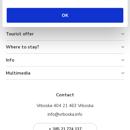
OK
Tourist offer
Where to stay?
Info
Multimedia
Contact
Vrboska 404 21 463 Vrboska
info@vrboska.info
+ 385 21 774 137