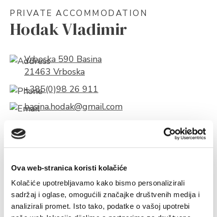
PRIVATE ACCOMMODATION
Hodak Vladimir
Vrboska 590 Basina
21463 Vrboska
+385(0)98 26 911
basina.hodak@gmail.com
About object
Send inquiry
Ova web-stranica koristi kolačiće
ABOUT OBJECT
Kolačiće upotrebljavamo kako bismo personalizirali
sadržaj i oglase, omogućili značajke društvenih medija i
analizirali promet. Isto tako, podatke o vašoj upotrebi