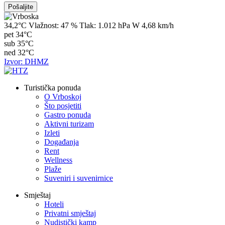
34,2°C
Vlažnost:
47 %
Tlak:
1.012 hPa
W 4,68 km/h
pet
34°C
sub
35°C
ned
32°C
Izvor: DHMZ
Turistička ponuda
O Vrboskoj
Što posjetiti
Gastro ponuda
Aktivni turizam
Izleti
Događanja
Rent
Wellness
Plaže
Suveniri i suvenirnice
Smještaj
Hoteli
Privatni smještaj
Nudistički kamp