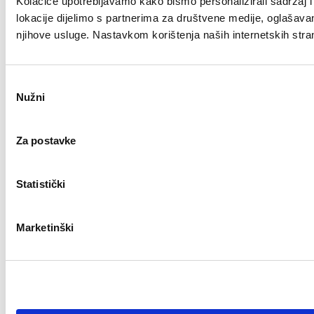
Kolačiće upotrebljavamo kako bismo personalizirali sadržaj i 
lokacije dijelimo s partnerima za društvene medije, oglašavanje
njihove usluge. Nastavkom korištenja naših internetskih stra
Odabir
Nužni
pristanka
Za postavke
Statistički
Marketinški