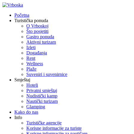
Početna
Turistička ponuda
O Vrboskoj
Što posjetiti
Gastro ponuda
Aktivni turizam
Izleti
Događanja
Rent
Wellness
Plaže
Suveniri i suvenirnice
Smještaj
Hoteli
Privatni smještaj
Nudistički kamp
Nautički turizam
Glamping
Kako do nas
Info
Turističke agencije
Korisne informacije za turiste
Korisne informacije za nautičare