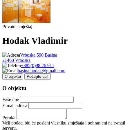
Privatni smještaj
Hodak Vladimir
Vrboska 590 Basina
21463 Vrboska
+385(0)98 26 911
basina.hodak@gmail.com
O objektu
Pošaljite upit
O objektu
Vaše ime
E-mail adresa
Poruka
Vaši podaci biti će poslani vlasniku smještaja i pohranjeni na e-mail
serveru.