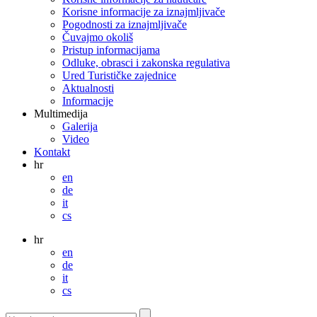
Korisne informacije za iznajmljivače
Pogodnosti za iznajmljivače
Čuvajmo okoliš
Pristup informacijama
Odluke, obrasci i zakonska regulativa
Ured Turističke zajednice
Aktualnosti
Informacije
Multimedija
Galerija
Video
Kontakt
hr
en
de
it
cs
hr
en
de
it
cs