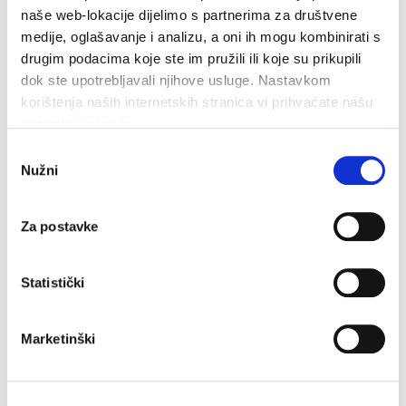
naše web-lokacije dijelimo s partnerima za društvene
medije, oglašavanje i analizu, a oni ih mogu kombinirati s
1
2
drugim podacima koje ste im pružili ili koje su prikupili
dok ste upotrebljavali njihove usluge. Nastavkom
korištenja naših internetskih stranica vi prihvaćate našu
upotrebu kolačića.
Odabir
Nužni
pristanka
Za postavke
33.7°C
Statistički
Humidity:
57 %
Pressure:
1,011 hPa
12.60 km/h
Marketinški
Sat
Sun
Mon
35°C
32°C
32°C