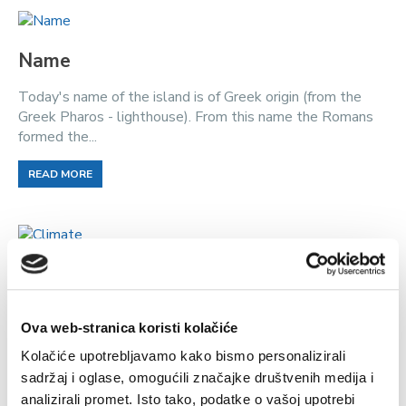
Name
Today's name of the island is of Greek origin (from the
Greek Pharos - lighthouse). From this name the Romans
formed the...
READ MORE
Climate
The location of the islands in the Adriatic Sea and the
Ova web-stranica koristi kolačiće
Mediterranean, means that the islands of Hvar and
Vrboska enjoy...
Kolačiće upotrebljavamo kako bismo personalizirali
sadržaj i oglase, omogućili značajke društvenih medija i
READ MORE
analizirali promet. Isto tako, podatke o vašoj upotrebi