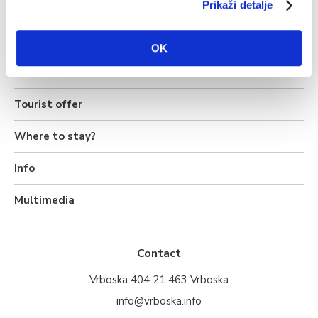
Prikaži detalje
Source: DHMZ
OK
Tourist offer
Where to stay?
Info
Multimedia
Contact
Vrboska 404 21 463 Vrboska
info@vrboska.info