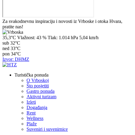
Za svakodnevnu inspiraciju i novosti iz Vrboske i otoka Hvara,
pratite nas!
35,3°C
Vlažnost:
43 %
Tlak:
1.014 hPa
5,04 km/h
sub
32°C
ned
33°C
pon
34°C
Izvor: DHMZ
Turistička ponuda
O Vrboskoj
Što posjetiti
Gastro ponuda
Aktivni turizam
Izleti
Događanja
Rent
Wellness
Plaže
Suveniri i suvenirnice