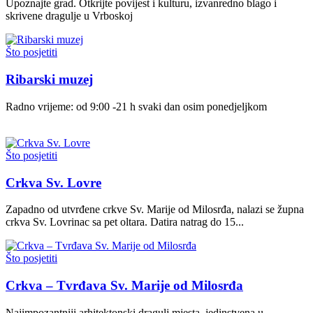
Upoznajte grad. Otkrijte povijest i kulturu, izvanredno blago i
skrivene dragulje u Vrboskoj
Što posjetiti
Ribarski muzej
Radno vrijeme: od 9:00 -21 h svaki dan osim ponedjeljkom
Što posjetiti
Crkva Sv. Lovre
Zapadno od utvrđene crkve Sv. Marije od Milosrđa, nalazi se župna
crkva Sv. Lovrinac sa pet oltara. Datira natrag do 15...
Što posjetiti
Crkva – Tvrđava Sv. Marije od Milosrđa
Najimpozantniji arhitektonski dragulj mjesta, jedinstvena u