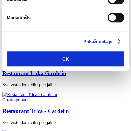
ACI marina Vrboska je smještena na sjevernoj obali otoka Hvara, na
južnoj strani zaljeva Vrboska. Marina je otvorena...
Hrana i piće
Marketinški
Okusi
Prikaži detalje
Okusite lokalnu kulturu hrane i restorane. Vodič za jelo, piće i
hlađenje.
OK
Gastro ponuda
Restaurant Luka Gardelin
Sve vrste domaćih specijaliteta
Gastro ponuda
Restaurant Trica - Gardelin
Sve vrste domaćih specijaliteta