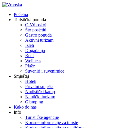
Početna
Turistička ponuda
O Vrboskoj
Što posjetiti
Gastro ponuda
Aktivni turizam
Izleti
Događanja
Rent
Wellness
Plaže
Suveniri i suvenirnice
Smještaj
Hoteli
Privatni smještaj
Nudistički kamp
Nautički turizam
Glamping
Kako do nas
Info
Turističke agencije
Korisne informacije za turiste
Korisne informacije za nautičare