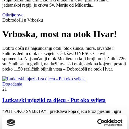
jadranskoj regiji, je crkva Sv. Marije od Milosrđa...
Otkrijte sve
Dobrodošli u Vrbosku
Vrboska, most na otok Hvar!
Dobro došli na najsunčaniji otok, otok sunca, mora, lavande i
kulture. Jedini otok na svijetu s čak šest UNESCO – ovih
spomenika. Najsunčaniji otok Mediterana koji broji prosječnih 2726
sunčanih sati u godini, najduži hrvatski otok, otok na kojemu postoji
preko 1150 različitih biljnih vrsta – Dobrodošli na otok Hvar.
Događanja
21
Lutkarski mjuzikl za djecu - Put oko svijeta
"PUT OKO SVIJETA" - predstava koja djecu kroz pjesmu i igru
upoznaje sa svim kontinentima. Nakon što pročita knjigu “Put...