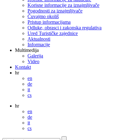
Korisne informacije za iznajmljivače
Pogodnosti za iznajmljivače
Čuvajmo okoliš
Pristup informacijama
Odluke, obrasci i zakonska regulativa
Ured Turističke zajednice
Aktualnosti
Informacije
Multimedija
Galerija
Video
Kontakt
hr
en
de
it
cs
hr
en
de
it
cs