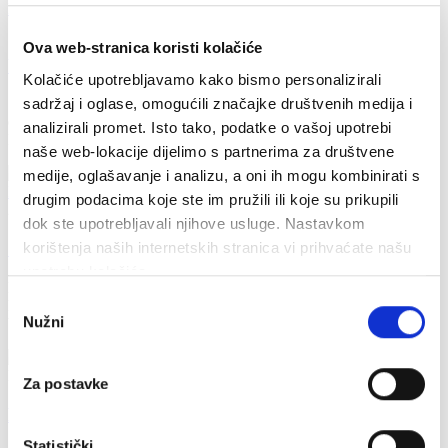
Događanja
19:30
Ova web-stranica koristi kolačiće
Udruga Hvarskih Vinara & Trio Dalmatino
Kolačiće upotrebljavamo kako bismo personalizirali
sadržaj i oglase, omogućili značajke društvenih medija i
Vrboska ponovno postaje mjesto susreta vrhunskih hvarskih vina i
dalmatinske glazbe!
analizirali promet. Isto tako, podatke o vašoj upotrebi
Pozivamo vas na ugodnu ljetnu...
naše web-lokacije dijelimo s partnerima za društvene
medije, oglašavanje i analizu, a oni ih mogu kombinirati s
Događanja
drugim podacima koje ste im pružili ili koje su prikupili
22h
dok ste upotrebljavali njihove usluge. Nastavkom
GUSTAFI
korištenja naših internetskih stranica vi prihvaćate našu
upotrebu kolačića.
Povodom proslave fešte Sv. Lovre u Vrboskoj pripremili smo
Odabir
koncert GUSTAFA i GRUPA GLAVNI
Nužni
Više informacija uskoro!
pristanka
Nautički turizam
Za postavke
Najsigurnija marina na otoku Hvaru
Statistički