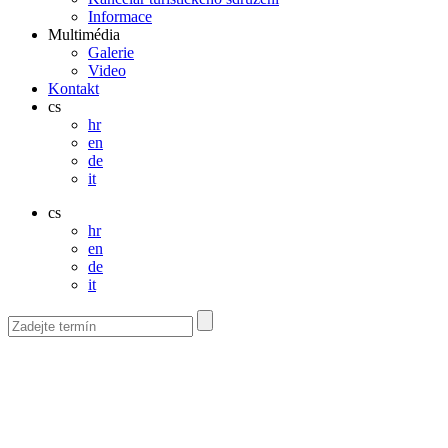
Informace
Multimédia
Galerie
Video
Kontakt
cs
hr
en
de
it
cs
hr
en
de
it