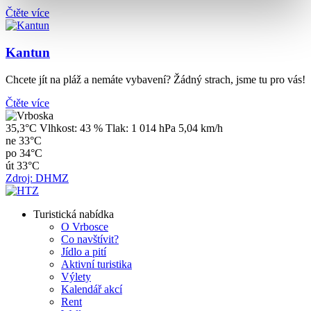
Čtěte více
Kantun
Chcete jít na pláž a nemáte vybavení? Žádný strach, jsme tu pro vás!
Čtěte více
35,3°C
Vlhkost:
43 %
Tlak:
1 014 hPa
5,04 km/h
ne
33°C
po
34°C
út
33°C
Zdroj: DHMZ
Turistická nabídka
O Vrbosce
Co navštívit?
Jídlo a pití
Aktivní turistika
Výlety
Kalendář akcí
Rent