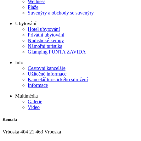
Wellness
Pláže
Suvenýry a obchody se suvenýry
Ubytování
Hotel ubytování
Privátní ubytování
Nudistické kempy
Námořní turistika
Glamping PUNTA ZAVIDA
Info
Cestovní kanceláře
Užitečné informace
Kancelář turistického sdružení
Informace
Multimédia
Galerie
Video
Kontakt
Vrboska 404 21 463 Vrboska