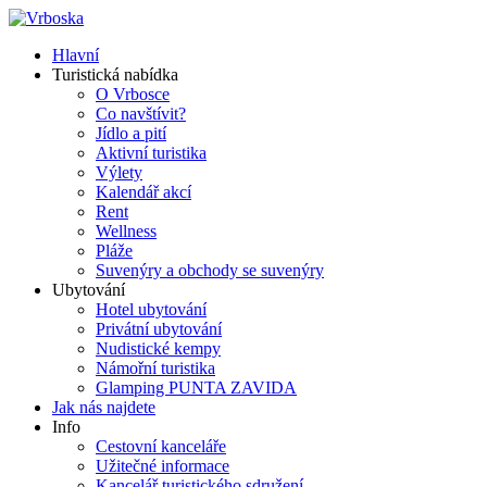
Hlavní
Turistická nabídka
O Vrbosce
Co navštívit?
Jídlo a pití
Aktivní turistika
Výlety
Kalendář akcí
Rent
Wellness
Pláže
Suvenýry a obchody se suvenýry
Ubytování
Hotel ubytování
Privátní ubytování
Nudistické kempy
Námořní turistika
Glamping PUNTA ZAVIDA
Jak nás najdete
Info
Cestovní kanceláře
Užitečné informace
Kancelář turistického sdružení