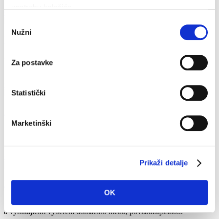
upotrebu kolačića.
Čtěte více
Odabir
Nužni
pristanka
Panenský olivový olej
Ostrov je také proslulý kvalitou domácího olivového oleje.
Za postavke
Pěstování oliv je hlavní součástí života na ostrově. Většina...
Čtěte více
Statistički
Krajky z vláken agáve benediktinských jeptišek
Marketinški
Řádové sestry Benediktinky žijí na ostrově již od roku 1664 a již v
minulost výrazně přispěly ke vzdělávání na ostrově...
Čtěte více
Prikaži detalje
Med s příchutí rozmarýnu
OK
Hvar je pravou aromatickou zahradou. Ostrov s opojnou vůní bylin
a vynikajícím výběrem domácího medu, povzbuzujícího...