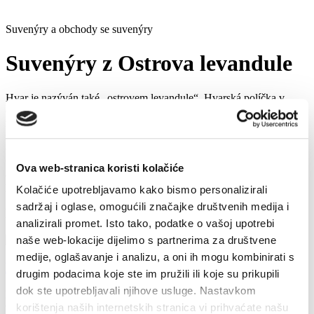
Suvenýry a obchody se suvenýry
Suvenýry z Ostrova levandule
Hvar je nazýván také „ostrovem levandule“. Hvarská políčka v
červnu nebo v červenci, kdy je levandule v plném květu, poskytují
nezapomenutelný zážitek svou pestrostí a vůní. K nejoblíbenějším
suvenýrům, které si návštěvníci mohou koupit prakticky v každém
obchodě nebo stánku na pobřeží, patří levandule – Lavandula
Croatica. Dva nejpopulárnější suvenýry jsou levandulový olej a
Ova web-stranica koristi kolačiće
aromatické pytlíčky, naplněné sušenými květy levandule, které se
prodávají v mnoha tradičních podobách a baleních.
Kolačiće upotrebljavamo kako bismo personalizirali
sadržaj i oglase, omogućili značajke društvenih medija i
Příbuzný
analizirali promet. Isto tako, podatke o vašoj upotrebi
naše web-lokacije dijelimo s partnerima za društvene
medije, oglašavanje i analizu, a oni ih mogu kombinirati s
Likéry a medailová vína
drugim podacima koje ste im pružili ili koje su prikupili
dok ste upotrebljavali njihove usluge. Nastavkom
Na Hvaru se setkáváme s velkým výběrem místních nápojů,
většinou jsou to silné likéry ochucené různými druhy bylin a...
korištenja naših internetskih stranica vi prihvaćate našu