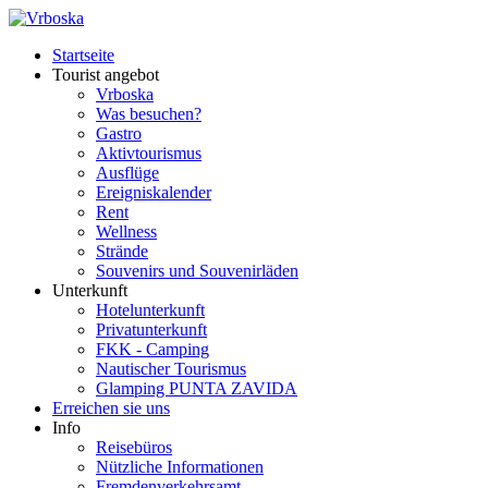
Startseite
Tourist angebot
Vrboska
Was besuchen?
Gastro
Aktivtourismus
Ausflüge
Ereigniskalender
Rent
Wellness
Strände
Souvenirs und Souvenirläden
Unterkunft
Hotelunterkunft
Privatunterkunft
FKK - Camping
Nautischer Tourismus
Glamping PUNTA ZAVIDA
Erreichen sie uns
Info
Reisebüros
Nützliche Informationen
Fremdenverkehrsamt