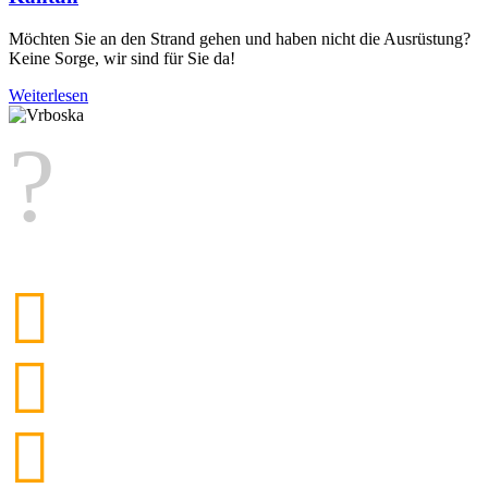
Möchten Sie an den Strand gehen und haben nicht die Ausrüstung?
Keine Sorge, wir sind für Sie da!
Weiterlesen
26,1°C
Feuchtigkeit:
76 %
Druck:
1.014 hPa
W 3,24 km/h
Do
34°C
Fr
34°C
Sa
34°C