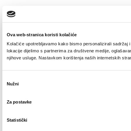
Ova web-stranica koristi kolačiće
Kolačiće upotrebljavamo kako bismo personalizirali sadržaj i 
lokacije dijelimo s partnerima za društvene medije, oglašavanje
njihove usluge. Nastavkom korištenja naših internetskih stra
Odabir
Nužni
pristanka
Za postavke
Statistički